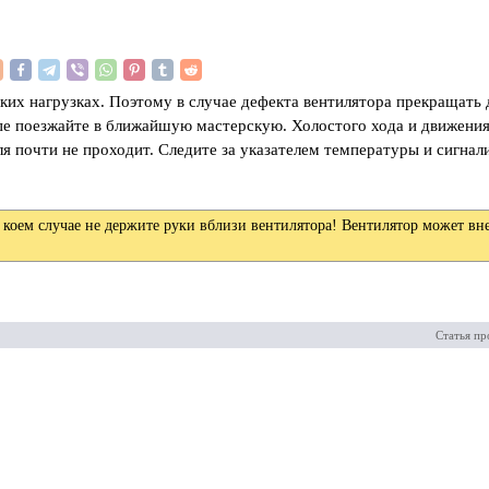
х нагрузках. Поэтому в случае дефекта вентилятора прекращать 
мпе поезжайте в ближайшую мастерскую. Холостого хода и движения
еля почти не проходит. Следите за указателем температуры и сигна
 коем случае не держите руки вблизи вентилятора! Вентилятор может вне
Статья пр