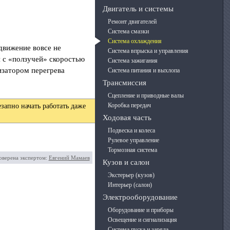
Двигатель и системы
Ремонт двигателей
Система смазки
Система охлаждения
движение вовсе не
Система впрыска и управления
 с «ползучей» скоростью
Система зажигания
лизатором перегрева
Система питания и выхлопа
Трансмиссия
Сцепление и приводные валы
Коробка передач
запно начать работать даже
Ходовая часть
Подвеска и колеса
Рулевое управление
Тормозная система
оверена экспертом:
Евгений Мамаев
Кузов и салон
Экстерьер (кузов)
Интерьер (салон)
Электрооборудование
Оборудование и приборы
Освещение и сигнализация
Система пуска и заряда