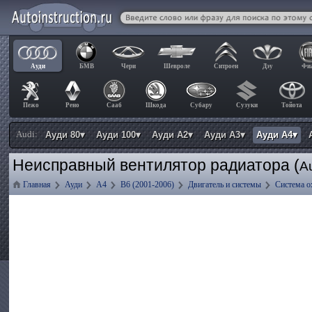
Ауди
БМВ
Чери
Шевроле
Ситроен
Дэу
Фи
Пежо
Рено
Сааб
Шкода
Субару
Сузуки
Тойота
Audi:
Ауди 80▾
Ауди 100▾
Ауди А2▾
Ауди А3▾
Ауди А4▾
Неисправный вентилятор радиатора (
A
Главная
Ауди
А4
B6 (2001-2006)
Двигатель и системы
Система о