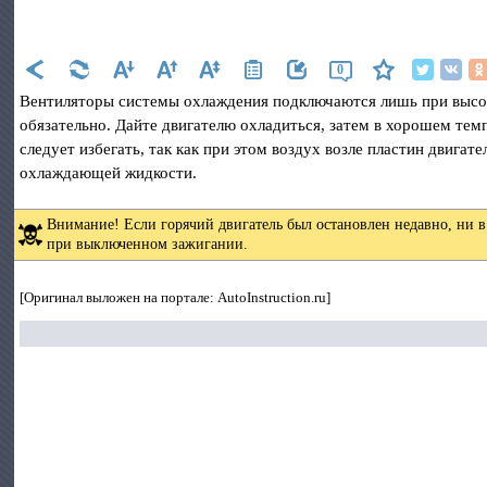
0
Вентиляторы системы охлаждения подключаются лишь при высоки
обязательно. Дайте двигателю охладиться, затем в хорошем те
следует избегать, так как при этом воздух возле пластин двигат
охлаждающей жидкости.
Внимание! Если горячий двигатель был остановлен недавно, ни в
при выключенном зажигании.
[Оригинал выложен на портале: AutoInstruction.ru]