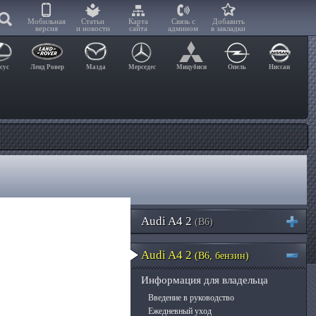
Мобильная
Статьи
Карта
Связь с
Добавить
версия
и новости
сайта
админом
в закладки
сус
Ленд Ровер
Мазда
Мерседес
Мицубиси
Опель
Ниссан
Audi A4 2
(B6)
Audi A4 2
(B6, бензин)
Информация для владельца
Введение в руководство
Ежедневный уход