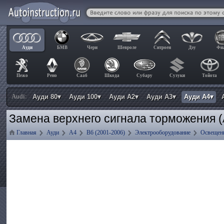
Ауди
БМВ
Чери
Шевроле
Ситроен
Дэу
Фи
Пежо
Рено
Сааб
Шкода
Субару
Сузуки
Тойота
Audi:
Ауди 80▾
Ауди 100▾
Ауди А2▾
Ауди А3▾
Ауди А4▾
Замена верхнего сигнала торможения (
Главная
Ауди
А4
B6 (2001-2006)
Электрооборудование
Освещени