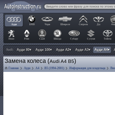
Ауди
БМВ
Чери
Шевроле
Ситроен
Дэу
Фи
Пежо
Рено
Сааб
Шкода
Субару
Сузуки
Тойота
Audi:
Ауди 80▾
Ауди 100▾
Ауди А2▾
Ауди А3▾
Ауди А4▾
Замена колеса (
)
Audi A4 B5
Главная
Ауди
А4
B5 (1994-2001)
Информация для владельца
Вве