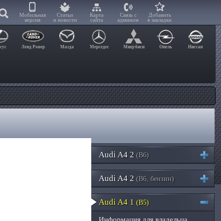
Мобильная
Статьи
Карта
Связь с
Добавить
версия
и новости
сайта
админом
в закладки
сус
Ленд Ровер
Мазда
Мерседес
Мицубиси
Опель
Ниссан
Audi A4 2
(B6)
Audi A4 2
(B6, бензин)
Audi A4 1
(B5)
Информация для владельца