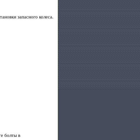
тановки запасного колеса.
те болты в