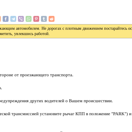
езжающим автомобилем. Не дорогах с плотным движением постарайтесь ос
метить, увлекшись работой.
стороне от проезжающего транспорта.
ю.
 предупреждения других водителей о Вашем происшествии.
ческой трансмиссией установите рычаг КПП в положение "PARK") и