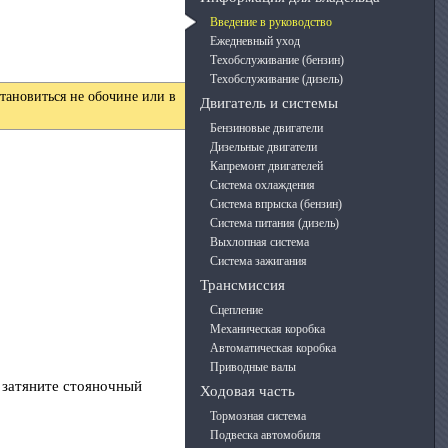
Введение в руководство
Ежедневный уход
Техобслуживание (бензин)
Техобслуживание (дизель)
тановиться не обочине или в
Двигатель и системы
Бензиновые двигатели
Дизельные двигатели
Капремонт двигателей
Система охлаждения
Система впрыска (бензин)
Система питания (дизель)
Выхлопная система
Система зажигания
Трансмиссия
Сцепление
Механическая коробка
Автоматическая коробка
Приводные валы
 затяните стояночный
Ходовая часть
Тормозная система
Подвеска автомобиля