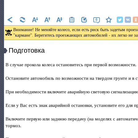
0
Внимание! Не меняйте колесо, если есть риск быть задетым про
"кармане". Берегитесь проезжающих автомобилей - их легко не за
Подготовка
В случае прокола колеса остановитесь при первой возможности.
Остановите автомобиль по возможности на твердом грунте и в 
При необходимости включите аварийную световую сигнализаци
Если у Вас естъ знак аварийной остановки, установите его для
Включите первую или заднюю передачу (на моделях с автомати
тормоз.