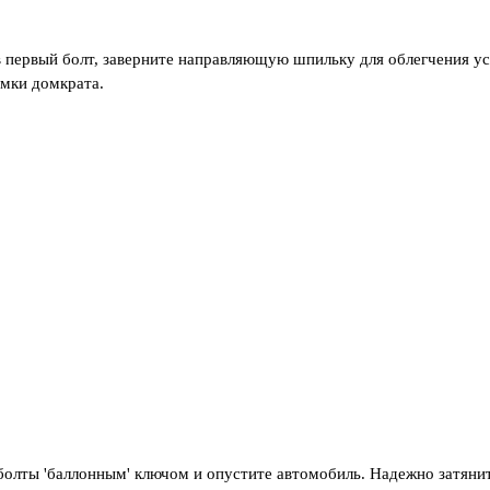
в первый болт, заверните направляющую шпильку для облегчения ус
омки домкрата.
 болты 'баллонным' ключом и опустите автомобиль. Надежно затяни