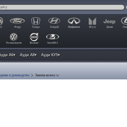
ат
Форд
Хонда
Хендай
Инфинити
Исузу
Джип
Лек
Фольксваген
Вольво
АвтоВАЗ
Ауди А6▾
Ауди А8▾
Ауди КУ5▾
дение в руководство
Замена колеса