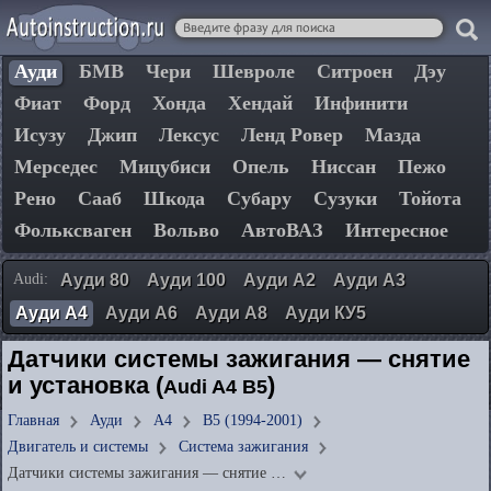
Ауди
БМВ
Чери
Шевроле
Ситроен
Дэу
Фиат
Форд
Хонда
Хендай
Инфинити
Исузу
Джип
Лексус
Ленд Ровер
Мазда
Мерседес
Мицубиси
Опель
Ниссан
Пежо
Рено
Сааб
Шкода
Субару
Сузуки
Тойота
Фольксваген
Вольво
АвтоВАЗ
Интересное
Audi:
Ауди 80
Ауди 100
Ауди А2
Ауди А3
Ауди А4
Ауди А6
Ауди А8
Ауди КУ5
Датчики системы зажигания — снятие
и установка (
)
Audi A4 B5
Главная
Ауди
А4
B5 (1994-2001)
Двигатель и системы
Система зажигания
Датчики системы зажигания — снятие …