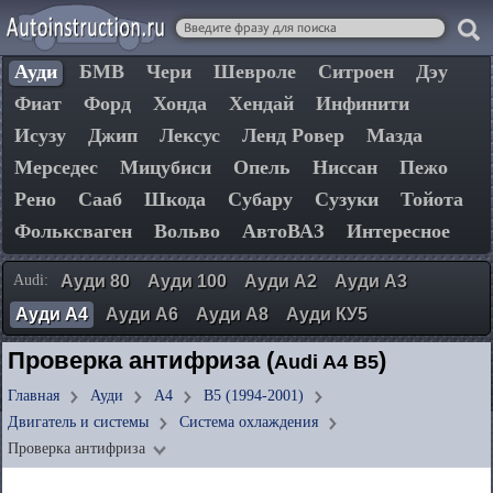
Ауди
БМВ
Чери
Шевроле
Ситроен
Дэу
Фиат
Форд
Хонда
Хендай
Инфинити
Исузу
Джип
Лексус
Ленд Ровер
Мазда
Мерседес
Мицубиси
Опель
Ниссан
Пежо
Рено
Сааб
Шкода
Субару
Сузуки
Тойота
Фольксваген
Вольво
АвтоВАЗ
Интересное
Audi:
Ауди 80
Ауди 100
Ауди А2
Ауди А3
Ауди А4
Ауди А6
Ауди А8
Ауди КУ5
Проверка антифриза (
)
Audi A4 B5
Главная
Ауди
А4
B5 (1994-2001)
Двигатель и системы
Система охлаждения
Проверка антифриза