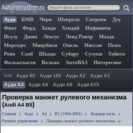
Ауди
БМВ
Чери
Шевроле
Ситроен
Дэу
Фиат
Форд
Хонда
Хендай
Инфинити
Исузу
Джип
Лексус
Ленд Ровер
Мазда
Мерседес
Мицубиси
Опель
Ниссан
Пежо
Рено
Сааб
Шкода
Субару
Сузуки
Тойота
Фольксваген
Вольво
АвтоВАЗ
Интересное
Audi:
Ауди 80
Ауди 100
Ауди А2
Ауди А3
Ауди А4
Ауди А6
Ауди А8
Ауди КУ5
Проверка манжет рулевого механизма
(
)
Audi A4 B5
Главная
Ауди
А4
B5 (1994-2001)
Ходовая часть
Рулевое управление
Проверка манжет рулевого механизма