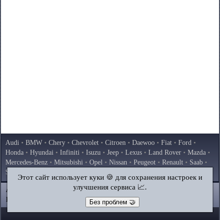
Audi
•
BMW
•
Chery
•
Chevrolet
•
Citroen
•
Daewoo
•
Fiat
•
Ford
•
Honda
•
Hyundai
•
Infiniti
•
Isuzu
•
Jeep
•
Lexus
•
Land Rover
•
Mazda
•
Mercedes-Benz
•
Mitsubishi
•
Opel
•
Nissan
•
Peugeot
•
Renault
•
Saab
•
Skoda
•
Subaru
•
Suzuki
•
Toyota
•
Volkswagen
•
Volvo
•
AvtoVAZ
Этот сайт использует куки 🍪 для сохранения настроек и
улучшения сервиса 📈.
AutoInstruction.ru
© 2020–2026
|
Полная версия
Карта сайта
|
Статьи
|
Контакты
|
Поиск по сайту
Без проблем 🤝