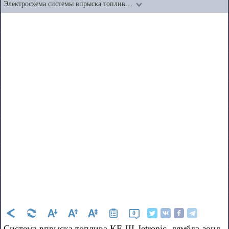
Электросхема системы впрыска топлив…
0
Система впрыска топлива KE-III-Jetronic, лямбда-зонд