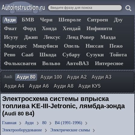
Ауди
БМВ
Чери
Шевроле
Ситроен
Дэу
Фиат
Форд
Хонда
Хендай
Инфинити
Исузу
Джип
Лексус
Ленд Ровер
Мазда
Мерседес
Мицубиси
Опель
Ниссан
Пежо
Рено
Сааб
Шкода
Субару
Сузуки
Тойота
Фольксваген
Вольво
АвтоВАЗ
Интересное
Audi:
Ауди 80
Ауди 100
Ауди А2
Ауди А3
Ауди А4
Ауди А6
Ауди А8
Ауди КУ5
Электросхема системы впрыска
топлива KE-III-Jetronic, лямбда-зонда
(
)
Audi 80 B4
Главная
Ауди
80
B4 (1991-1996)
Электрооборудование
Электрические схемы