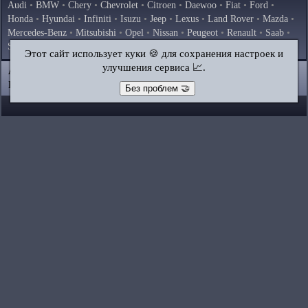
Audi
•
BMW
•
Chery
•
Chevrolet
•
Citroen
•
Daewoo
•
Fiat
•
Ford
•
Honda
•
Hyundai
•
Infiniti
•
Isuzu
•
Jeep
•
Lexus
•
Land Rover
•
Mazda
•
Mercedes-Benz
•
Mitsubishi
•
Opel
•
Nissan
•
Peugeot
•
Renault
•
Saab
•
Skoda
•
Subaru
•
Suzuki
•
Toyota
•
Volkswagen
•
Volvo
•
AvtoVAZ
Этот сайт использует куки 🍪 для сохранения настроек и
улучшения сервиса 📈.
AutoInstruction.ru
© 2020–2026
|
Полная версия
Карта сайта
|
Статьи
|
Контакты
|
Поиск по сайту
Без проблем 🤝