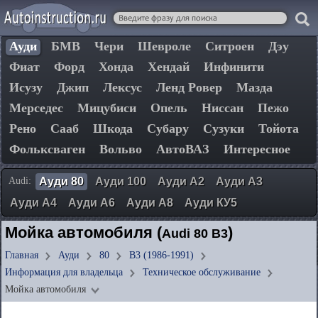
Ауди
БМВ
Чери
Шевроле
Ситроен
Дэу
Фиат
Форд
Хонда
Хендай
Инфинити
Исузу
Джип
Лексус
Ленд Ровер
Мазда
Мерседес
Мицубиси
Опель
Ниссан
Пежо
Рено
Сааб
Шкода
Субару
Сузуки
Тойота
Фольксваген
Вольво
АвтоВАЗ
Интересное
Audi:
Ауди 80
Ауди 100
Ауди А2
Ауди А3
Ауди А4
Ауди А6
Ауди А8
Ауди КУ5
Мойка автомобиля (
)
Audi 80 B3
Главная
Ауди
80
B3 (1986-1991)
Информация для владельца
Техническое обслуживание
Мойка автомобиля