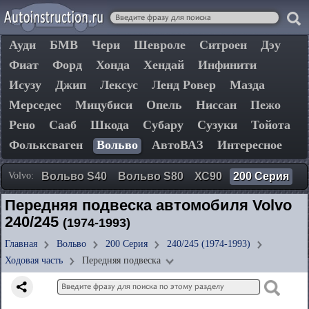
Ауди
БМВ
Чери
Шевроле
Ситроен
Дэу
Фиат
Форд
Хонда
Хендай
Инфинити
Исузу
Джип
Лексус
Ленд Ровер
Мазда
Мерседес
Мицубиси
Опель
Ниссан
Пежо
Рено
Сааб
Шкода
Субару
Сузуки
Тойота
Фольксваген
Вольво
АвтоВАЗ
Интересное
Volvo:
Вольво S40
Вольво S80
ХС90
200 Серия
Передняя подвеска автомобиля Volvo
240/245
(1974-1993)
Главная
Вольво
200 Серия
240/245 (1974-1993)
Ходовая часть
Передняя подвеска