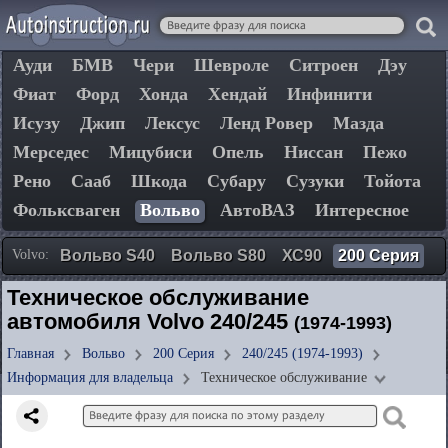
Ауди
БМВ
Чери
Шевроле
Ситроен
Дэу
Фиат
Форд
Хонда
Хендай
Инфинити
Исузу
Джип
Лексус
Ленд Ровер
Мазда
Мерседес
Мицубиси
Опель
Ниссан
Пежо
Рено
Сааб
Шкода
Субару
Сузуки
Тойота
Фольксваген
Вольво
АвтоВАЗ
Интересное
Volvo:
Вольво S40
Вольво S80
ХС90
200 Серия
Техническое обслуживание
автомобиля Volvo 240/245
(1974-1993)
Главная
Вольво
200 Серия
240/245 (1974-1993)
Информация для владельца
Техническое обслуживание