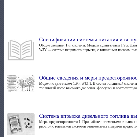
Спецификации системы питания и выпус
Общие сведения Тип системы: Модели с двигателем 1.9 л: Дви
WJY — система непрямого впрыска, с топливным насосом высо
Общие сведения и меры предосторожно
Модели с двигателем 1.9 л WJZ 1. В состав топливной систем
топливный насос высокого давления, форсунки и соответствующ
Система впрыска дизельного топлива вы
Меры предосторожности 1. При работе с элементами топливно
работой с топливной системой ознакомьтесь с мерами предосто