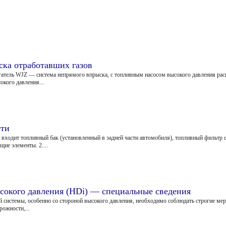
ка отработавших газов
гатель WJZ — система непрямого впрыска, с топливным насосом высокого давления рас
кого давления...
сти
ы входит топливный бак (установленный в задней части автомобиля), топливный фильтр
ие элементы. 2....
сокого давления (HDi) — специальные сведения
й системы, особенно со стороной высокого давления, необходимо соблюдать строгие м
рожности,...