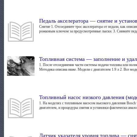
Педаль акселератора — снятие и устано
Снятие 1. Отсоедините трос акселератора от педали, как описа
рожковым ключом за предусмотренные лыски. 3. Снимите педаль
Топливная система — заполнение и удал
1. После отсоединения части системы подачи топлива или полн
Методика описана ниже. Модели с двигателем 1.9 л 2. Все мод
Топливный насос низкого давления (моде
1. На моделях с топливным насосом высокого давления Bosch 
двигателем, и процедуры снятия и установки фактически аналог
Датчик указателя уровня топлива — сня