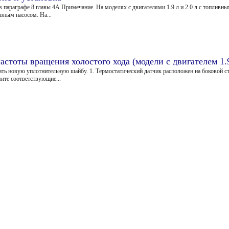
 в параграфе 8 главы 4А Примечание. На моделях с двигателями 1.9 л и 2.0 л с топливн
ивным насосом. На...
стоты вращения холостого хода (модели с двигателем 1.
ать новую уплотнительную шайбу. 1. Термостатический датчик расположен на боковой ст
мите соответствующие...