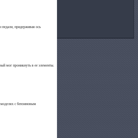
си педали, придерживая ось
рый мог проникнуть в ее элементы.
а моделях с бензиновым