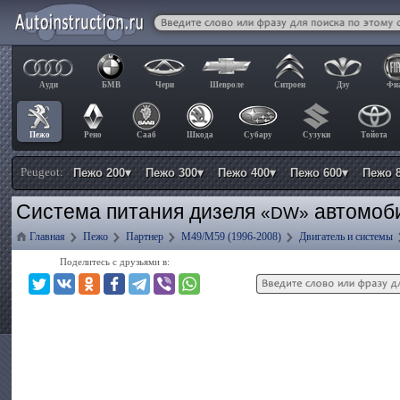
Ауди
БМВ
Чери
Шевроле
Ситроен
Дэу
Фи
Пежо
Рено
Сааб
Шкода
Субару
Сузуки
Тойота
Peugeot:
Пежо 200▾
Пежо 300▾
Пежо 400▾
Пежо 600▾
Пежо 
Система питания дизеля
автомоби
«DW»
Главная
Пежо
Партнер
M49/M59 (1996-2008)
Двигатель и системы
Поделитесь с друзьями в: