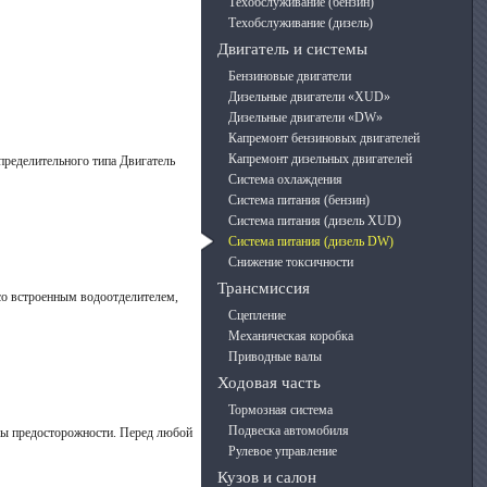
Техобслуживание (бензин)
Техобслуживание (дизель)
Двигатель и системы
Бензиновые двигатели
Дизельные двигатели «XUD»
Дизельные двигатели «DW»
Капремонт бензиновых двигателей
Капремонт дизельных двигателей
пределительного типа Двигатель
Система охлаждения
Система питания (бензин)
Система питания (дизель XUD)
Система питания (дизель DW)
Снижение токсичности
Трансмиссия
 со встроенным водоотделителем,
Сцепление
Механическая коробка
Приводные валы
Ходовая часть
Тормозная система
Подвеска автомобиля
еры предосторожности. Перед любой
Рулевое управление
Кузов и салон