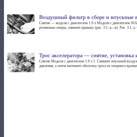
Воздушный фильтр в сборе и впускные 
Снятие — модели с двигателем 1.9 л Модели с двигателем WJZ 
резиновые опоры, снимите крышку (рис. 3.1, а—в). Рис. 3.1, а.
Трос акселератора — снятие, установка 
Снятие Модели с двигателем 1.9 л 1. Снимите впускной воздух
давления, а затем вытяните оболочку троса из опорного кроншт