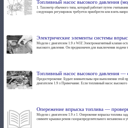
Топливный насос высокого давления (мо
1. Тахометр обычного типа, который работает путем считыван
следующих регулировок требуется приобрести или взять напро
Электрические элементы системы впрыс
Модели с двигателем 1.9 л WJZ Электромагнитный клапан оста
высокого давления. Он предназначен для выключения подачи 
Топливный насос высокого давления — 
Предостережение. Будьте внимательны при выполнении этой п
двигателем 1.9 л Примечание. Если топливный насос высокого 
Опережение впрыска топлива — проверк
Модели с двигателем 1.9 л 1. Опережение впрыска топлива зад
снимите крышки ремня газораспределительного механизма и убе