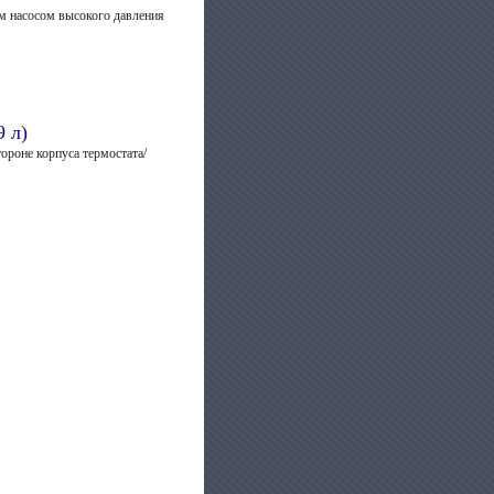
ым насосом высокого давления
9 л)
ороне корпуса термостата/