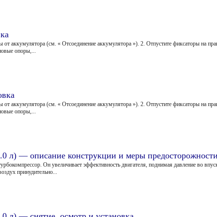
вка
ы от аккумулятора (см. « Отсоединение аккумулятора »). 2. Отпустите фиксаторы на пра
овые опоры,...
овка
ы от аккумулятора (см. « Отсоединение аккумулятора »). 2. Отпустите фиксаторы на пра
овые опоры,...
2.0 л) — описание конструкции и меры предосторожност
н турбокомпрессор. Он увеличивает эффективность двигателя, поднимая давление во впу
оздух принудительно...
.0 л) — снятие, осмотр и установка