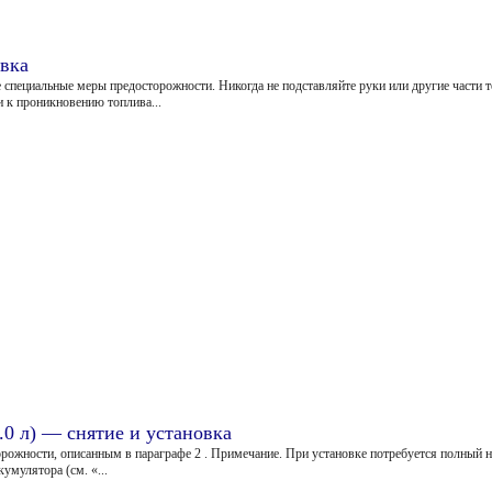
вка
пециальные меры предосторожности. Никогда не подставляйте руки или другие части т
и к проникновению топлива...
.0 л) — снятие и установка
орожности, описанным в параграфе 2 . Примечание. При установке потребуется полный
умулятора (см. «...