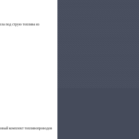
ела под струю топлива из
 новый комплект топливопроводов