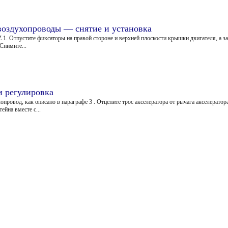
воздухопроводы — снятие и установка
1. Отпустите фиксаторы на правой стороне и верхней плоскости крышки двигателя, а з
 Снимите...
и регулировка
опровод, как описано в параграфе 3 . Отцепите трос акселератора от рычага акселератор
ейна вместе с...