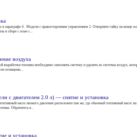
вка
но в параграфе 4 . Модели с правосторонним управлением 2. Отверните гайку на конце о
 в сборе с осью с...
ение воздуха
ой выработки топлива необходимо заполнить систему и удалить из системы воздух, кото
ели оснащены...
ли с двигателем 2.0 л) — снятие и установка
топливный насос низкого давления расположен там же, где обычный топливный насос н
ичны. Обратитесь к...
тие и установка