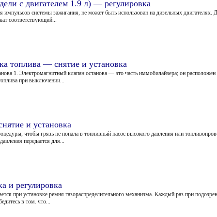
дели с двигателем 1.9 л) — регулировка
ия импульсов системы зажигания, не может быть использован на дизельных двигателях.
кат соответствующий...
ка топлива — снятие и установка
нова 1. Электромагнитный клапан останова — это часть иммобилайзера; он расположен 
топлива при выключении...
снятие и установка
роцедуры, чтобы грязь не попала в топливный насос высокого давления или топливопро
давления передается для...
а и регулировка
ается при установке ремня газораспределительного механизма. Каждый раз при подозре
дитесь в том. что...