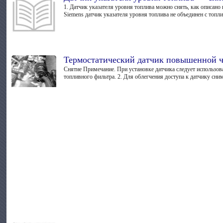
1. Датчик указателя уровня топлива можно снять, как описано
Siemens датчик указателя уровня топлива не объединен с топл
Термостатический датчик повышенной ча
Снятие Примечание. При установке датчика следует использов
топливного фильтра. 2. Для облегчения доступа к датчику сни