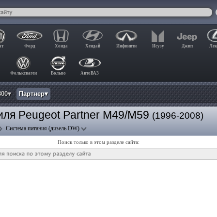
ат
Форд
Хонда
Хендай
Инфинити
Исузу
Джип
Лек
Фольксваген
Вольво
АвтоВАЗ
800▾
Партнер▾
ля Peugeot Partner M49/M59
(1996-2008)
Система питания (дизель DW)
Поиск только в этом разделе сайта: