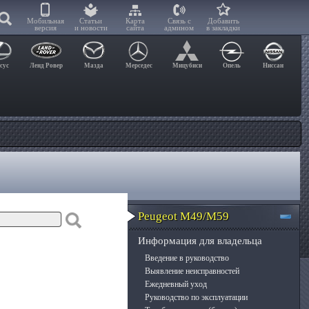
Мобильная
Статьи
Карта
Связь с
Добавить
версия
и новости
сайта
админом
в закладки
сус
Ленд Ровер
Мазда
Мерседес
Мицубиси
Опель
Ниссан
Peugeot M49/M59
Информация для владельца
Введение в руководство
Выявление неисправностей
Ежедневный уход
Руководство по эксплуатации