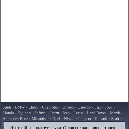
Audi
•
BMW
•
Chery
•
Chevrolet
•
Citroen
•
Daewoo
•
Fiat
•
Ford
•
Honda
•
Hyundai
•
Infiniti
•
Isuzu
•
Jeep
•
Lexus
•
Land Rover
•
Mazda
•
Mercedes-Benz
•
Mitsubishi
•
Opel
•
Nissan
•
Peugeot
•
Renault
•
Saab
•
Skoda
•
Subaru
•
Suzuki
•
Toyota
•
Volkswagen
•
Volvo
•
AvtoVAZ
Этот сайт использует куки 🍪 для сохранения настроек и