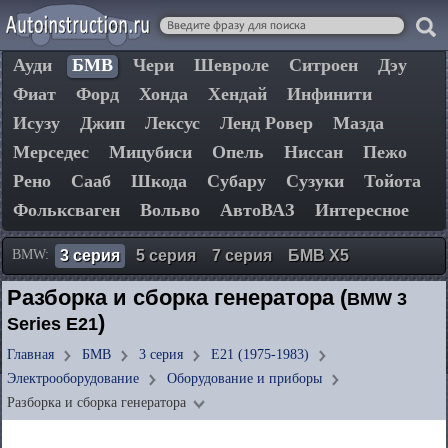
Ауди
БМВ
Чери
Шевроле
Ситроен
Дэу
Фиат
Форд
Хонда
Хендай
Инфинити
Исузу
Джип
Лексус
Ленд Ровер
Мазда
Мерседес
Мицубиси
Опель
Ниссан
Пежо
Рено
Сааб
Шкода
Субару
Сузуки
Тойота
Фольксваген
Вольво
АвтоВАЗ
Интересное
BMW:
3 серия
5 серия
7 серия
БМВ Х5
Разборка и сборка генератора (
BMW 3
)
Series E21
Главная
БМВ
3 серия
E21 (1975-1983)
Электрооборудование
Оборудование и приборы
Разборка и сборка генератора