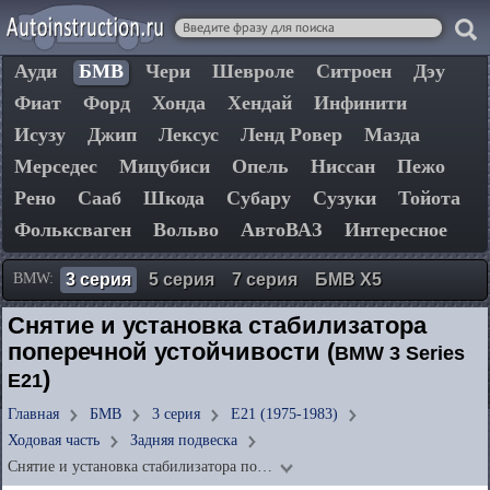
Ауди
БМВ
Чери
Шевроле
Ситроен
Дэу
Фиат
Форд
Хонда
Хендай
Инфинити
Исузу
Джип
Лексус
Ленд Ровер
Мазда
Мерседес
Мицубиси
Опель
Ниссан
Пежо
Рено
Сааб
Шкода
Субару
Сузуки
Тойота
Фольксваген
Вольво
АвтоВАЗ
Интересное
BMW:
3 серия
5 серия
7 серия
БМВ Х5
Снятие и установка стабилизатора
поперечной устойчивости (
BMW 3 Series
)
E21
Главная
БМВ
3 серия
E21 (1975-1983)
Ходовая часть
Задняя подвеска
Снятие и установка стабилизатора по…