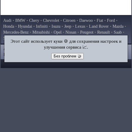
Audi
•
BMW
•
Chery
•
Chevrolet
•
Citroen
•
Daewoo
•
Fiat
•
Ford
•
Honda
•
Hyundai
•
Infiniti
•
Isuzu
•
Jeep
•
Lexus
•
Land Rover
•
Mazda
•
Mercedes-Benz
•
Mitsubishi
•
Opel
•
Nissan
•
Peugeot
•
Renault
•
Saab
•
Skoda
•
Subaru
•
Suzuki
•
Toyota
•
Volkswagen
•
Volvo
•
AvtoVAZ
Этот сайт использует куки 🍪 для сохранения настроек и
улучшения сервиса 📈.
AutoInstruction.ru
© 2020–2026
|
Полная версия
Карта сайта
|
Статьи
|
Контакты
|
Поиск по сайту
Без проблем 🤝