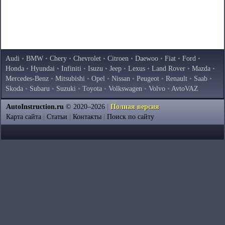
Audi
•
BMW
•
Chery
•
Chevrolet
•
Citroen
•
Daewoo
•
Fiat
•
Ford
•
Honda
•
Hyundai
•
Infiniti
•
Isuzu
•
Jeep
•
Lexus
•
Land Rover
•
Mazda
•
Mercedes-Benz
•
Mitsubishi
•
Opel
•
Nissan
•
Peugeot
•
Renault
•
Saab
•
Skoda
•
Subaru
•
Suzuki
•
Toyota
•
Volkswagen
•
Volvo
•
AvtoVAZ
AutoInstruction.ru
© 2020–2026
|
Полная версия
Карта сайта
|
Статьи
|
Контакты
|
Поиск по сайту