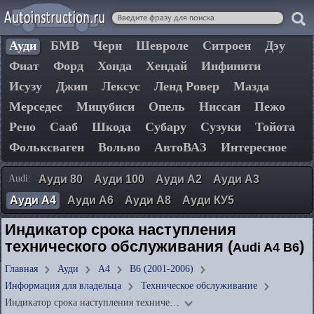
Ауди
БМВ
Чери
Шевроле
Ситроен
Дэу
Фиат
Форд
Хонда
Хендай
Инфинити
Исузу
Джип
Лексус
Ленд Ровер
Мазда
Мерседес
Мицубиси
Опель
Ниссан
Пежо
Рено
Сааб
Шкода
Субару
Сузуки
Тойота
Фольксваген
Вольво
АвтоВАЗ
Интересное
Audi:
Ауди 80
Ауди 100
Ауди А2
Ауди А3
Ауди А4
Ауди А6
Ауди А8
Ауди КУ5
Индикатор срока наступления
технического обслуживания (
)
Audi A4 B6
Главная
Ауди
А4
B6 (2001-2006)
Информация для владельца
Техническое обслуживание
Индикатор срока наступления техниче…