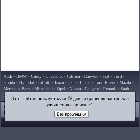
Audi
•
BMW
•
Chery
•
Chevrolet
•
Citroen
•
Daewoo
•
Fiat
•
Ford
•
Honda
•
Hyundai
•
Infiniti
•
Isuzu
•
Jeep
•
Lexus
•
Land Rover
•
Mazda
•
Mercedes-Benz
•
Mitsubishi
•
Opel
•
Nissan
•
Peugeot
•
Renault
•
Saab
•
Skoda
•
Subaru
•
Suzuki
•
Toyota
•
Volkswagen
•
Volvo
•
AvtoVAZ
Этот сайт использует куки 🍪 для сохранения настроек и
улучшения сервиса 📈.
AutoInstruction.ru
© 2020–2026
|
Полная версия
Карта сайта
|
Статьи
|
Контакты
|
Поиск по сайту
Без проблем 🤝