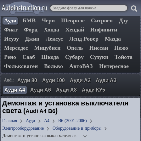
Ауди
БМВ
Чери
Шевроле
Ситроен
Дэу
Фиат
Форд
Хонда
Хендай
Инфинити
Исузу
Джип
Лексус
Ленд Ровер
Мазда
Мерседес
Мицубиси
Опель
Ниссан
Пежо
Рено
Сааб
Шкода
Субару
Сузуки
Тойота
Фольксваген
Вольво
АвтоВАЗ
Интересное
Audi:
Ауди 80
Ауди 100
Ауди А2
Ауди А3
Ауди А4
Ауди А6
Ауди А8
Ауди КУ5
Демонтаж и установка выключателя
света (
)
Audi A4 B6
Главная
Ауди
А4
B6 (2001-2006)
Электрооборудование
Оборудование и приборы
Демонтаж и установка выключателя св…