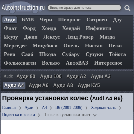
Ауди
БМВ
Чери
Шевроле
Ситроен
Дэу
Фиат
Форд
Хонда
Хендай
Инфинити
Исузу
Джип
Лексус
Ленд Ровер
Мазда
Мерседес
Мицубиси
Опель
Ниссан
Пежо
Рено
Сааб
Шкода
Субару
Сузуки
Тойота
Фольксваген
Вольво
АвтоВАЗ
Интересное
Audi:
Ауди 80
Ауди 100
Ауди А2
Ауди А3
Ауди А4
Ауди А6
Ауди А8
Ауди КУ5
Проверка установки колес (
)
Audi A4 B6
Главная
Ауди
А4
B6 (2001-2006)
Ходовая часть
Подвеска и колеса
Проверка установки колес