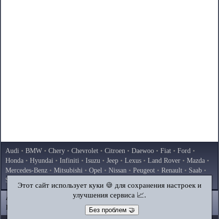
Audi
•
BMW
•
Chery
•
Chevrolet
•
Citroen
•
Daewoo
•
Fiat
•
Ford
•
Honda
•
Hyundai
•
Infiniti
•
Isuzu
•
Jeep
•
Lexus
•
Land Rover
•
Mazda
•
Mercedes-Benz
•
Mitsubishi
•
Opel
•
Nissan
•
Peugeot
•
Renault
•
Saab
•
Skoda
•
Subaru
•
Suzuki
•
Toyota
•
Volkswagen
•
Volvo
•
AvtoVAZ
Этот сайт использует куки 🍪 для сохранения настроек и
улучшения сервиса 📈.
AutoInstruction.ru
© 2020–2026
|
Полная версия
Карта сайта
|
Статьи
|
Контакты
|
Поиск по сайту
Без проблем 🤝