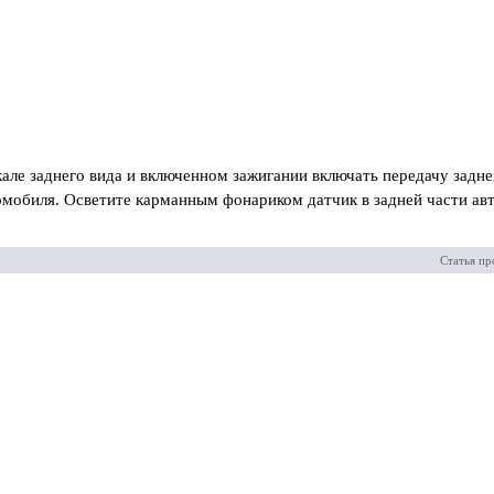
ле заднего вида и включенном зажигании включать передачу задне
омобиля. Осветите карманным фонариком датчик в задней части ав
Статья пр