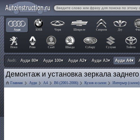
Ауди
БМВ
Чери
Шевроле
Ситроен
Дэу
Фи
Пежо
Рено
Сааб
Шкода
Субару
Сузуки
Тойота
Audi:
Ауди 80▾
Ауди 100▾
Ауди А2▾
Ауди А3▾
Ауди А4▾
Демонтаж и установка зеркала заднего 
Главная
Ауди
А4
B6 (2001-2006)
Кузов и салон
Интерьер (салон)