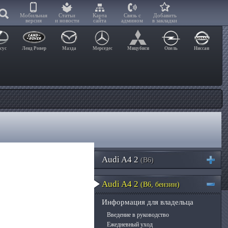
Мобильная
Статьи
Карта
Связь с
Добавить
версия
и новости
сайта
админом
в закладки
сус
Ленд Ровер
Мазда
Мерседес
Мицубиси
Опель
Ниссан
Audi A4 2
(B6)
Audi A4 2
(B6, бензин)
Информация для владельца
Введение в руководство
Ежедневный уход