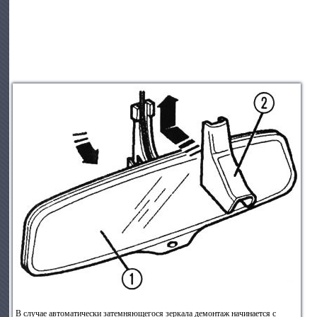
В случае автоматически затемняющегося зеркала демонтаж начинается с