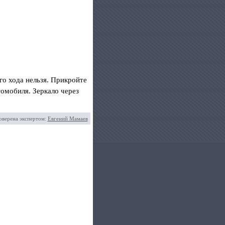
го хода нельзя. Прикройте
томобиля. Зеркало через
оверена экспертом:
Евгений Мамаев