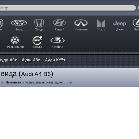
ат
Форд
Хонда
Хендай
Инфинити
Исузу
Джип
Лек
Фольксваген
Вольво
АвтоВАЗ
Ауди А6▾
Ауди А8▾
Ауди КУ5▾
вида (
)
Audi A4 B6
Демонтаж и установка зеркала заднег…