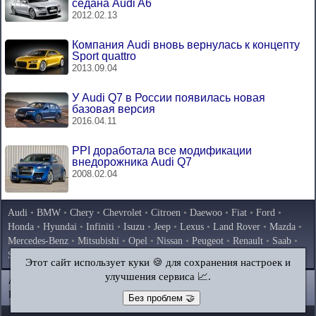
седана Audi A6
2012.02.13
Компания Audi вновь вернулась к концепту
Sport quattro
2013.09.04
У Audi Q7 в России появилась новая
базовая версия
2016.04.11
PPI доработала все модификации
внедорожника Audi Q7
2008.02.04
Audi
•
BMW
•
Chery
•
Chevrolet
•
Citroen
•
Daewoo
•
Fiat
•
Ford
•
Honda
•
Hyundai
•
Infiniti
•
Isuzu
•
Jeep
•
Lexus
•
Land Rover
•
Mazda
•
Mercedes-Benz
•
Mitsubishi
•
Opel
•
Nissan
•
Peugeot
•
Renault
•
Saab
•
Skoda
•
Subaru
•
Suzuki
•
Toyota
•
Volkswagen
•
Volvo
•
AvtoVAZ
Этот сайт использует куки 🍪 для сохранения настроек и
улучшения сервиса 📈.
AutoInstruction.ru
© 2020–2026
|
Полная версия
Карта сайта
|
Статьи
|
Контакты
|
Поиск по сайту
Без проблем 🤝