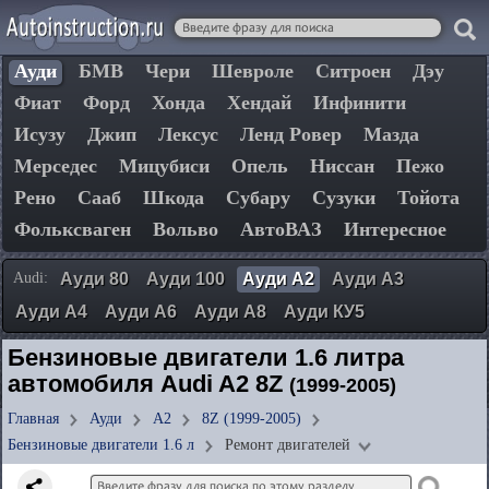
Ауди
БМВ
Чери
Шевроле
Ситроен
Дэу
Фиат
Форд
Хонда
Хендай
Инфинити
Исузу
Джип
Лексус
Ленд Ровер
Мазда
Мерседес
Мицубиси
Опель
Ниссан
Пежо
Рено
Сааб
Шкода
Субару
Сузуки
Тойота
Фольксваген
Вольво
АвтоВАЗ
Интересное
Audi:
Ауди 80
Ауди 100
Ауди А2
Ауди А3
Ауди А4
Ауди А6
Ауди А8
Ауди КУ5
Бензиновые двигатели 1.6 литра
автомобиля Audi A2 8Z
(1999-2005)
Главная
Ауди
А2
8Z (1999-2005)
Бензиновые двигатели 1.6 л
Ремонт двигателей