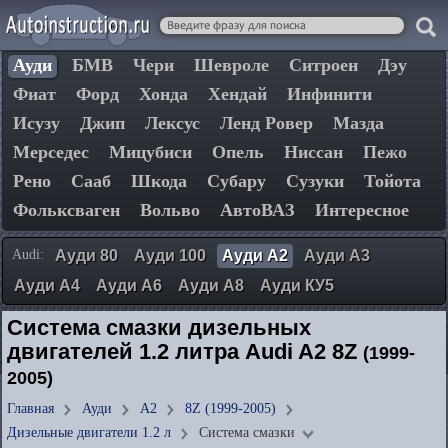
Ауди
БМВ
Чери
Шевроле
Ситроен
Дэу
Фиат
Форд
Хонда
Хендай
Инфинити
Исузу
Джип
Лексус
Ленд Ровер
Мазда
Мерседес
Мицубиси
Опель
Ниссан
Пежо
Рено
Сааб
Шкода
Субару
Сузуки
Тойота
Фольксваген
Вольво
АвтоВАЗ
Интересное
Audi:
Ауди 80
Ауди 100
Ауди А2
Ауди А3
Ауди А4
Ауди А6
Ауди А8
Ауди КУ5
Система смазки дизельных
двигателей 1.2 литра Audi A2 8Z
(1999-
2005)
Главная
Ауди
А2
8Z (1999-2005)
Дизельные двигатели 1.2 л
Система смазки