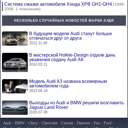
Система смазки автомобиля Хонда ХРВ GH1-GH4
(1998-
2006, 1 поколение)
НЕСКОЛЬКО СЛУЧАЙНЫХ НОВОСТЕЙ МАРКИ АУДИ
В будущем модели Audi станут больше
отличаться друг от друга
2012.11.08
В мастерской Hofele-Design отдали дань
уважения седану Audi A8
2010.03.11
Модель Audi A3 названа всемирным
автомобилем года
2014.04.18
Выходцы из Audi и BMW решили возглавить
Jaguar Land Rover
2020.07.08
Audi
•
BMW
•
Chery
•
Chevrolet
•
Citroen
•
Daewoo
•
Fiat
•
Ford
•