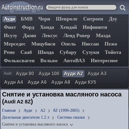
Ауди
БМВ
Чери
Шевроле
Ситроен
Дэу
Фиат
Форд
Хонда
Хендай
Инфинити
Исузу
Джип
Лексус
Ленд Ровер
Мазда
Мерседес
Мицубиси
Опель
Ниссан
Пежо
Рено
Сааб
Шкода
Субару
Сузуки
Тойота
Фольксваген
Вольво
АвтоВАЗ
Интересное
Audi:
Ауди 80
Ауди 100
Ауди А2
Ауди А3
Ауди А4
Ауди А6
Ауди А8
Ауди КУ5
Снятие и установка масляного насоса
(
)
Audi A2 8Z
Главная
Ауди
А2
8Z (1999-2005)
Дизельные двигатели 1.2 л
Система смазки
Снятие и установка масляного насоса