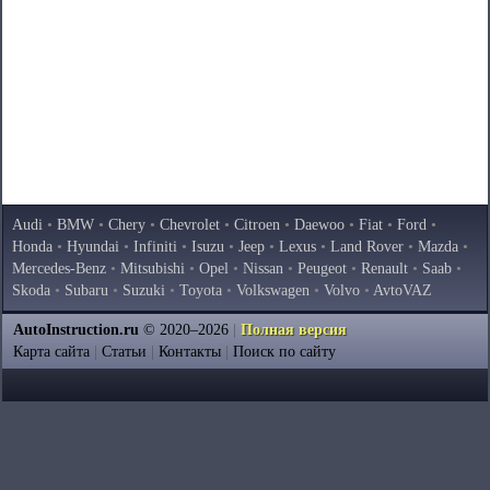
Audi
•
BMW
•
Chery
•
Chevrolet
•
Citroen
•
Daewoo
•
Fiat
•
Ford
•
Honda
•
Hyundai
•
Infiniti
•
Isuzu
•
Jeep
•
Lexus
•
Land Rover
•
Mazda
•
Mercedes-Benz
•
Mitsubishi
•
Opel
•
Nissan
•
Peugeot
•
Renault
•
Saab
•
Skoda
•
Subaru
•
Suzuki
•
Toyota
•
Volkswagen
•
Volvo
•
AvtoVAZ
AutoInstruction.ru
© 2020–2026
|
Полная версия
Карта сайта
|
Статьи
|
Контакты
|
Поиск по сайту