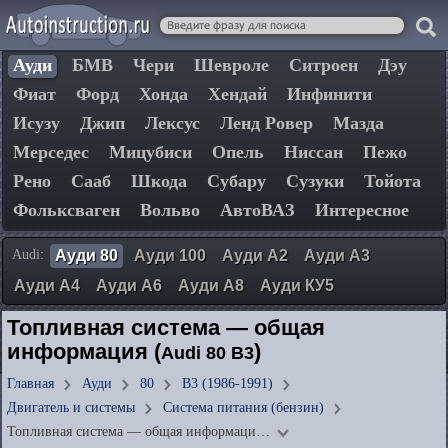
Ауди
БМВ
Чери
Шевроле
Ситроен
Дэу
Фиат
Форд
Хонда
Хендай
Инфинити
Исузу
Джип
Лексус
Ленд Ровер
Мазда
Мерседес
Мицубиси
Опель
Ниссан
Пежо
Рено
Сааб
Шкода
Субару
Сузуки
Тойота
Фольксваген
Вольво
АвтоВАЗ
Интересное
Audi:
Ауди 80
Ауди 100
Ауди А2
Ауди А3
Ауди А4
Ауди А6
Ауди А8
Ауди КУ5
Топливная система — общая
информация (
)
Audi 80 B3
Главная
Ауди
80
B3 (1986-1991)
Двигатель и системы
Система питания (бензин)
Топливная система — общая информаци…