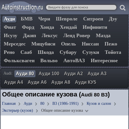
Ауди
БМВ
Чери
Шевроле
Ситроен
Дэу
Фиат
Форд
Хонда
Хендай
Инфинити
Исузу
Джип
Лексус
Ленд Ровер
Мазда
Мерседес
Мицубиси
Опель
Ниссан
Пежо
Рено
Сааб
Шкода
Субару
Сузуки
Тойота
Фольксваген
Вольво
АвтоВАЗ
Интересное
Audi:
Ауди 80
Ауди 100
Ауди А2
Ауди А3
Ауди А4
Ауди А6
Ауди А8
Ауди КУ5
Общее описание кузова (
)
Audi 80 B3
Главная
Ауди
80
B3 (1986-1991)
Кузов и салон
Экстерьер (кузов)
Общее описание кузова