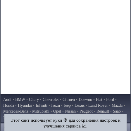
Audi
•
BMW
•
Chery
•
Chevrolet
•
Citroen
•
Daewoo
•
Fiat
•
Ford
•
Honda
•
Hyundai
•
Infiniti
•
Isuzu
•
Jeep
•
Lexus
•
Land Rover
•
Mazda
•
Mercedes-Benz
•
Mitsubishi
•
Opel
•
Nissan
•
Peugeot
•
Renault
•
Saab
•
Skoda
•
Subaru
•
Suzuki
•
Toyota
•
Volkswagen
•
Volvo
•
AvtoVAZ
Этот сайт использует куки 🍪 для сохранения настроек и
улучшения сервиса 📈.
AutoInstruction.ru
© 2020–2026
|
Полная версия