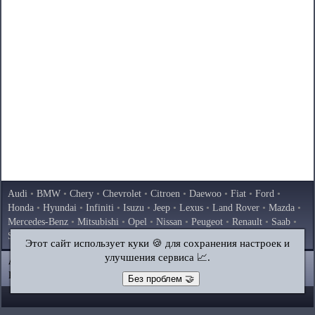
Audi
•
BMW
•
Chery
•
Chevrolet
•
Citroen
•
Daewoo
•
Fiat
•
Ford
•
Honda
•
Hyundai
•
Infiniti
•
Isuzu
•
Jeep
•
Lexus
•
Land Rover
•
Mazda
•
Mercedes-Benz
•
Mitsubishi
•
Opel
•
Nissan
•
Peugeot
•
Renault
•
Saab
•
Skoda
•
Subaru
•
Suzuki
•
Toyota
•
Volkswagen
•
Volvo
•
AvtoVAZ
Этот сайт использует куки 🍪 для сохранения настроек и
улучшения сервиса 📈.
AutoInstruction.ru
© 2020–2026
|
Полная версия
Карта сайта
|
Статьи
|
Контакты
|
Поиск по сайту
Без проблем 🤝