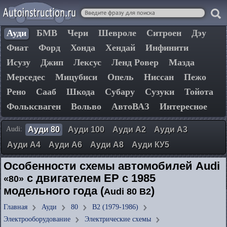
Ауди
БМВ
Чери
Шевроле
Ситроен
Дэу
Фиат
Форд
Хонда
Хендай
Инфинити
Исузу
Джип
Лексус
Ленд Ровер
Мазда
Мерседес
Мицубиси
Опель
Ниссан
Пежо
Рено
Сааб
Шкода
Субару
Сузуки
Тойота
Фольксваген
Вольво
АвтоВАЗ
Интересное
Audi:
Ауди 80
Ауди 100
Ауди А2
Ауди А3
Ауди А4
Ауди А6
Ауди А8
Ауди КУ5
Особенности схемы автомобилей Audi
с двигателем ЕР с 1985
«80»
модельного года (
)
Audi 80 B2
Главная
Ауди
80
B2 (1979-1986)
Электрооборудование
Электрические схемы