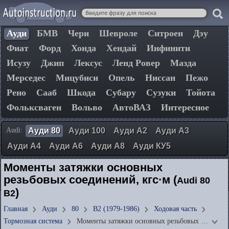
Ауди
БМВ
Чери
Шевроле
Ситроен
Дэу
Фиат
Форд
Хонда
Хендай
Инфинити
Исузу
Джип
Лексус
Ленд Ровер
Мазда
Мерседес
Мицубиси
Опель
Ниссан
Пежо
Рено
Сааб
Шкода
Субару
Сузуки
Тойота
Фольксваген
Вольво
АвтоВАЗ
Интересное
Audi:
Ауди 80
Ауди 100
Ауди А2
Ауди А3
Ауди А4
Ауди А6
Ауди А8
Ауди КУ5
Моменты затяжки основных
резьбовых соединений, кгс·м (
Audi 80
)
B2
Главная
Ауди
80
B2 (1979-1986)
Ходовая часть
Тормозная система
Моменты затяжки основных резьбовых …