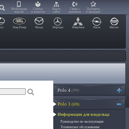
Мобильная
Статьи
Карта
Связь с
Добавить
версия
и новости
сайта
админом
в закладки
сус
Ленд Ровер
Мазда
Мерседес
Мицубиси
Опель
Ниссан
Polo 4
(9N)
Polo 3
(6N)
Информация для владельца
Руководство по эксплуатации
Техническое обслуживание