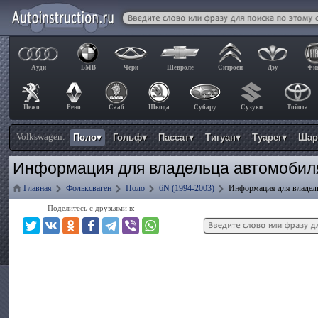
Ауди
БМВ
Чери
Шевроле
Ситроен
Дэу
Фи
Пежо
Рено
Сааб
Шкода
Субару
Сузуки
Тойота
Volkswagen:
Поло▾
Гольф▾
Пассат▾
Тигуан▾
Туарег▾
Шар
Информация для владельца автомобиля
Главная
Фольксваген
Поло
6N (1994-2003)
Информация для владел
Поделитесь с друзьями в: