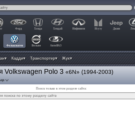
ат
Форд
Хонда
Хендай
Инфинити
Исузу
Джип
Лек
Фольксваген
Вольво
АвтоВАЗ
ан▾
Кадди▾
Транспортер▾
Жук▾
 Volkswagen Polo 3
«6N»
(1994-2003)
ьца
Поиск только в этом разделе сайта: