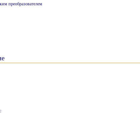
ким преобразователем
ие
с