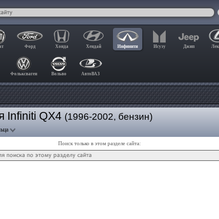
ат
Форд
Хонда
Хендай
Инфинити
Исузу
Джип
Лек
Фольксваген
Вольво
АвтоВАЗ
Infiniti QX4
(1996-2002, бензин)
ьца
Поиск только в этом разделе сайта: