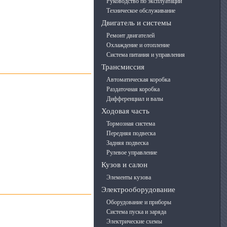
Руководство по эксплуатации
Техническое обслуживание
Двигатель и системы
Ремонт двигателей
Охлаждение и отопление
Система питания и управления
Трансмиссия
Автоматическая коробка
Раздаточная коробка
Дифференциал и валы
Ходовая часть
Тормозная система
Передняя подвеска
Задняя подвеска
Рулевое управление
Кузов и салон
Элементы кузова
Электрооборудование
Оборудование и приборы
Система пуска и заряда
Электрические схемы