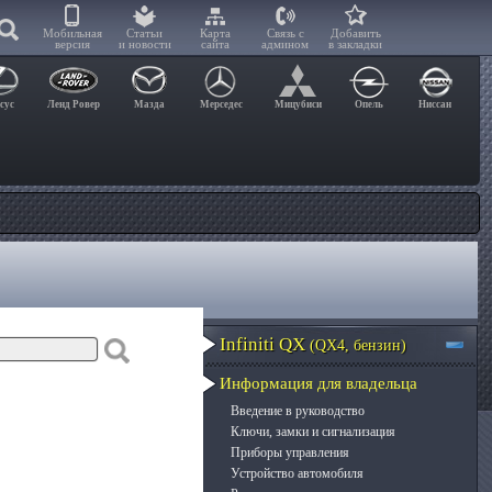
Мобильная
Статьи
Карта
Связь с
Добавить
версия
и новости
сайта
админом
в закладки
сус
Ленд Ровер
Мазда
Мерседес
Мицубиси
Опель
Ниссан
Infiniti QX
(QX4, бензин)
Информация для владельца
Введение в руководство
Ключи, замки и сигнализация
Приборы управления
Устройство автомобиля