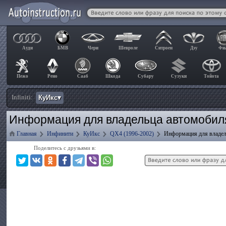
Ауди
БМВ
Чери
Шевроле
Ситроен
Дэу
Фи
Пежо
Рено
Сааб
Шкода
Субару
Сузуки
Тойота
Infiniti:
КуИкс▾
Информация для владельца автомобиля 
Главная
Инфинити
КуИкс
QX4 (1996-2002)
Информация для владел
Поделитесь с друзьями в: