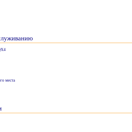
бслуживанию
QX4
го места
и