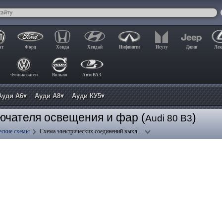
ат
Форд
Хонда
Хендай
Инфинити
Исузу
Джип
Лек
Фольксваген
Вольво
АвтоВАЗ
Ауди А6▾
Ауди А8▾
Ауди КУ5▾
ючателя освещения и фар (
)
Audi 80 B3
еские схемы
Схема электрических соединений выкл…