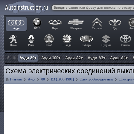
Ауди
БМВ
Чери
Шевроле
Ситроен
Дэу
Фи
Пежо
Рено
Сааб
Шкода
Субару
Сузуки
Тойота
Audi:
Ауди 80▾
Ауди 100▾
Ауди А2▾
Ауди А3▾
Ауди А4▾
Схема электрических соединений выкл
Главная
Ауди
80
B3 (1986-1991)
Электрооборудование
Электрич