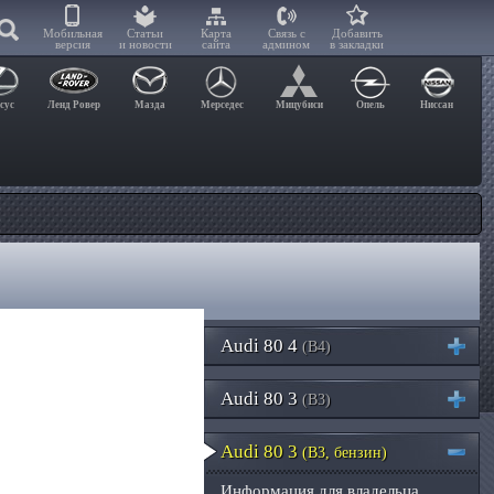
Мобильная
Статьи
Карта
Связь с
Добавить
версия
и новости
сайта
админом
в закладки
сус
Ленд Ровер
Мазда
Мерседес
Мицубиси
Опель
Ниссан
Audi 80 4
(B4)
Audi 80 3
(B3)
Audi 80 3
(B3, бензин)
Информация для владельца