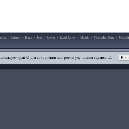
undai
•
Infiniti
•
Isuzu
•
Jeep
•
Lexus
•
Land Rover
•
Mazda
•
Mercedes-Benz
•
Mitsubi
|
|
Добавить в закладки
Мобильная версия
использует куки 🍪 для сохранения настроек и улучшения сервиса 📈.
Без 