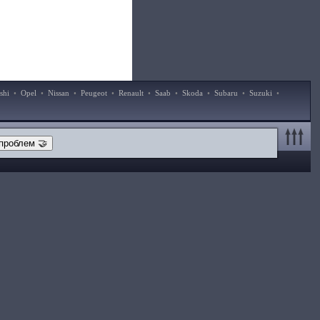
shi
•
Opel
•
Nissan
•
Peugeot
•
Renault
•
Saab
•
Skoda
•
Subaru
•
Suzuki
•
проблем 🤝