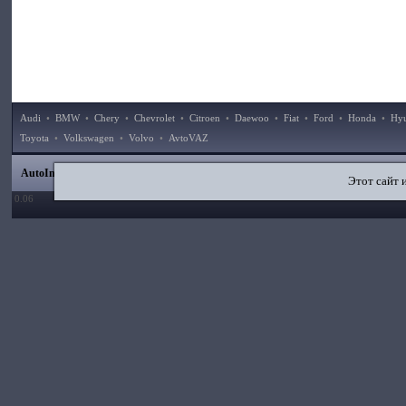
Audi
•
BMW
•
Chery
•
Chevrolet
•
Citroen
•
Daewoo
•
Fiat
•
Ford
•
Honda
•
Hy
Toyota
•
Volkswagen
•
Volvo
•
AvtoVAZ
|
|
|
|
AutoInstruction.ru
© 2020–2026
Карта сайта
Статьи
Контакты
Поиск по сайту
Этот сайт 
0.06