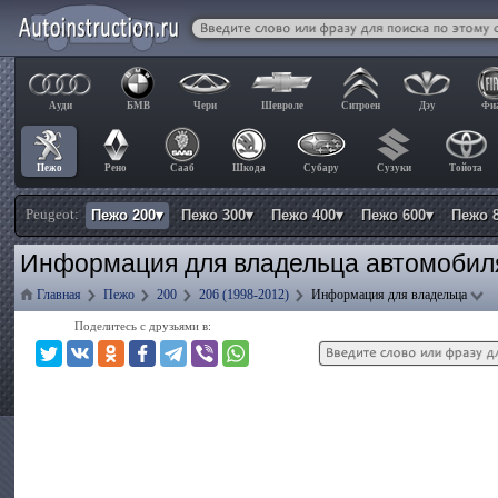
Ауди
БМВ
Чери
Шевроле
Ситроен
Дэу
Фи
Пежо
Рено
Сааб
Шкода
Субару
Сузуки
Тойота
Peugeot:
Пежо 200▾
Пежо 300▾
Пежо 400▾
Пежо 600▾
Пежо 
Информация для владельца автомобил
Главная
Пежо
200
206 (1998-2012)
Информация для владельца
Поделитесь с друзьями в: