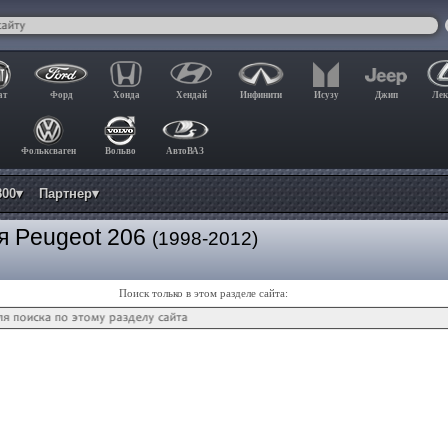
ат
Форд
Хонда
Хендай
Инфинити
Исузу
Джип
Лек
Фольксваген
Вольво
АвтоВАЗ
800▾
Партнер▾
я Peugeot 206
(1998-2012)
Поиск только в этом разделе сайта: