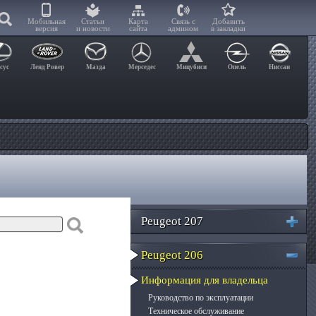
Мобильная
Статьи
Карта
Связь с
Добавить
версия
и новости
сайта
админом
в закладки
сус
Ленд Ровер
Мазда
Мерседес
Мицубиси
Опель
Ниссан
Peugeot 207
Peugeot 206
Информация для владельца
Руководство по эксплуатации
Техническое обслуживание