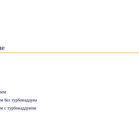
ие
лем
м без турбонаддува
ем с турбонаддувом