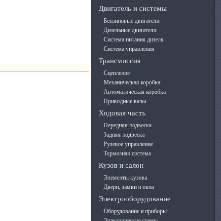
Двигатель и системы
Бензиновые двигатели
Дизельные двигатели
Система питания дизеля
Система управления
Трансмиссия
Сцепление
Механическая коробка
Автоматическая коробка
Приводные валы
Ходовая часть
Передняя подвеска
Задняя подвеска
Рулевое управление
Тормозная система
Кузов и салон
Элементы кузова
Двери, замки и окна
Электрооборудование
Оборудование и приборы
Электрические схемы