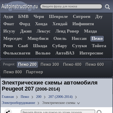
Ауди
БМВ
Чери
Шевроле
Ситроен
Дэу
Фиат
Форд
Хонда
Хендай
Инфинити
Исузу
Джип
Лексус
Ленд Ровер
Мазда
Мерседес
Мицубиси
Опель
Ниссан
Пежо
Рено
Сааб
Шкода
Субару
Сузуки
Тойота
Фольксваген
Вольво
АвтоВАЗ
Интересное
Peugeot:
Пежо 200
Пежо 300
Пежо 400
Пежо 600
Пежо 800
Партнер
Электрические схемы автомобиля
Peugeot 207
(2006-2014)
Главная
Пежо
200
207 (2006-2014)
Электрооборудование
Электрические схемы