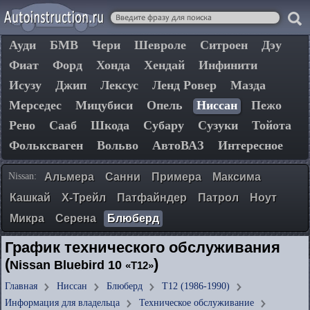
Ауди
БМВ
Чери
Шевроле
Ситроен
Дэу
Фиат
Форд
Хонда
Хендай
Инфинити
Исузу
Джип
Лексус
Ленд Ровер
Мазда
Мерседес
Мицубиси
Опель
Ниссан
Пежо
Рено
Сааб
Шкода
Субару
Сузуки
Тойота
Фольксваген
Вольво
АвтоВАЗ
Интересное
Nissan:
Альмера
Санни
Примера
Максима
Кашкай
Х-Трейл
Патфайндер
Патрол
Ноут
Микра
Серена
Блюберд
График технического обслуживания
(
)
Nissan Bluebird 10
«T12»
Главная
Ниссан
Блюберд
T12 (1986-1990)
Информация для владельца
Техническое обслуживание