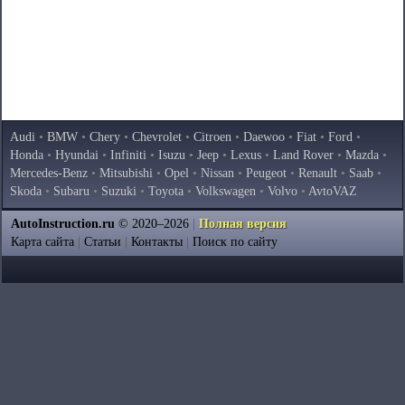
Audi
•
BMW
•
Chery
•
Chevrolet
•
Citroen
•
Daewoo
•
Fiat
•
Ford
•
Honda
•
Hyundai
•
Infiniti
•
Isuzu
•
Jeep
•
Lexus
•
Land Rover
•
Mazda
•
Mercedes-Benz
•
Mitsubishi
•
Opel
•
Nissan
•
Peugeot
•
Renault
•
Saab
•
Skoda
•
Subaru
•
Suzuki
•
Toyota
•
Volkswagen
•
Volvo
•
AvtoVAZ
AutoInstruction.ru
© 2020–2026
|
Полная версия
Карта сайта
|
Статьи
|
Контакты
|
Поиск по сайту