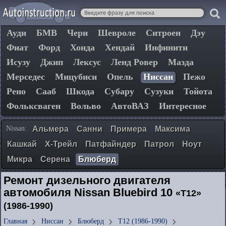
Ауди
БМВ
Чери
Шевроле
Ситроен
Дэу
Фиат
Форд
Хонда
Хендай
Инфинити
Исузу
Джип
Лексус
Ленд Ровер
Мазда
Мерседес
Мицубиси
Опель
Ниссан
Пежо
Рено
Сааб
Шкода
Субару
Сузуки
Тойота
Фольксваген
Вольво
АвтоВАЗ
Интересное
Nissan:
Альмера
Санни
Примера
Максима
Кашкай
Х-Трейл
Патфайндер
Патрол
Ноут
Микра
Серена
Блюберд
Ремонт дизельного двигателя
автомобиля Nissan Bluebird 10
«T12»
(1986-1990)
Главная
Ниссан
Блюберд
T12 (1986-1990)