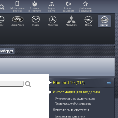
Мобильная
Статьи
Карта
Связь с
Добавить
версия
и новости
сайта
админом
в закладки
сус
Ленд Ровер
Мазда
Мерседес
Мицубиси
Опель
Ниссан
люберд▾
Bluebird 10
(T12)
Информация для владельца
Руководство по эксплуатации
Техническое обслуживание
Двигатель и системы
Бензиновые двигатели