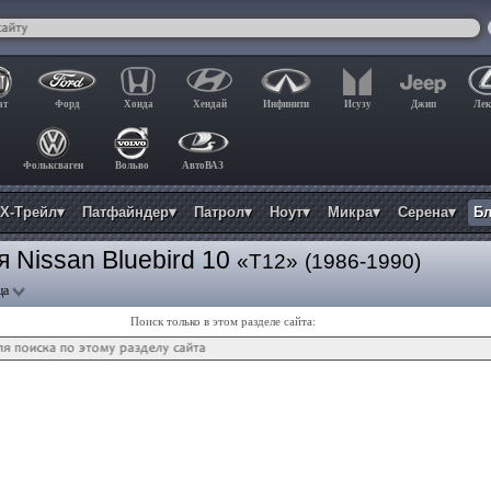
ат
Форд
Хонда
Хендай
Инфинити
Исузу
Джип
Лек
Фольксваген
Вольво
АвтоВАЗ
Х-Трейл▾
Патфайндер▾
Патрол▾
Ноут▾
Микра▾
Серена▾
Б
 Nissan Bluebird 10
«T12»
(1986-1990)
ца
Поиск только в этом разделе сайта: