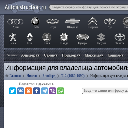
Ауди
БМВ
Чери
Шевроле
Ситроен
Дэу
Фи
Пежо
Рено
Сааб
Шкода
Субару
Сузуки
Тойота
Nissan:
Альмера▾
Санни▾
Примера▾
Максима▾
Кашкай▾
Информация для владельца автомобиля
Главная
Ниссан
Блюберд
T12 (1986-1990)
Информация для владель
Поделитесь с друзьями в: