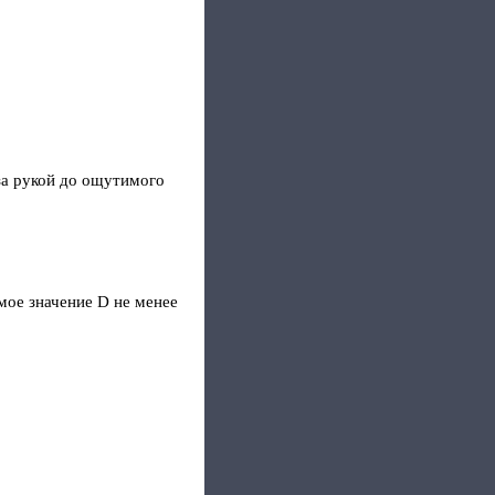
за рукой до ощутимого
мое значение D не менее