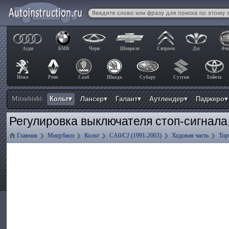
Ауди
БМВ
Чери
Шевроле
Ситроен
Дэу
Фи
Пежо
Рено
Сааб
Шкода
Субару
Сузуки
Тойота
Mitsubishi:
Кольт▾
Лансер▾
Галант▾
Аутлендер▾
Паджеро▾
Регулировка выключателя стоп-сигнала
Главная
Мицубиси
Кольт
CA0/CJ (1991-2003)
Ходовая часть
Тор