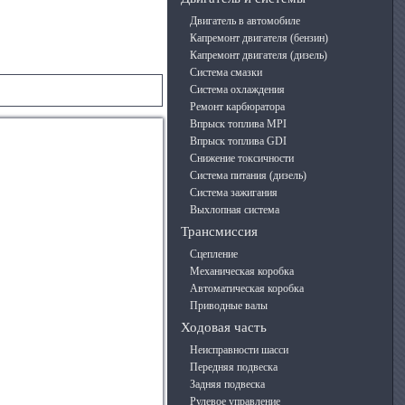
Двигатель в автомобиле
Капремонт двигателя (бензин)
Капремонт двигателя (дизель)
Система смазки
Система охлаждения
Ремонт карбюратора
Впрыск топлива MPI
Впрыск топлива GDI
Снижение токсичности
Система питания (дизель)
Система зажигания
Выхлопная система
Трансмиссия
Сцепление
Механическая коробка
Автоматическая коробка
Приводные валы
Ходовая часть
Неисправности шасси
Передняя подвеска
Задняя подвеска
Рулевое управление