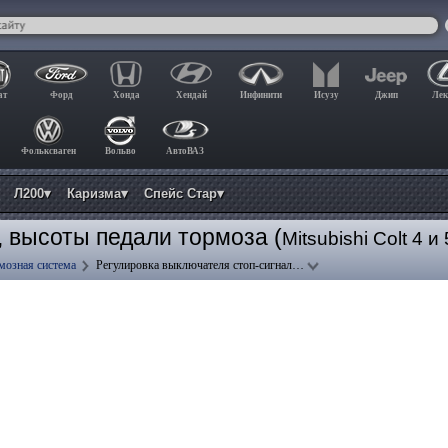
ат
Форд
Хонда
Хендай
Инфинити
Исузу
Джип
Лек
Фольксваген
Вольво
АвтоВАЗ
Л200▾
Каризма▾
Спейс Стар▾
, высоты педали тормоза (
Mitsubishi Colt 4 и 
мозная система
Регулировка выключателя стоп-сигнал…