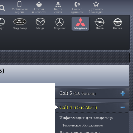
Мобильная
Статьи
Карта
Связь с
Добавить
версия
и новости
сайта
админом
в закладки
сус
Ленд Ровер
Мазда
Мерседес
Мицубиси
Опель
Ниссан
)
5
Colt 5
(CJ, бензин)
Colt 4 и 5
(CA0/CJ)
Информация для владельца
Техническое обслуживание
Двигатель и системы