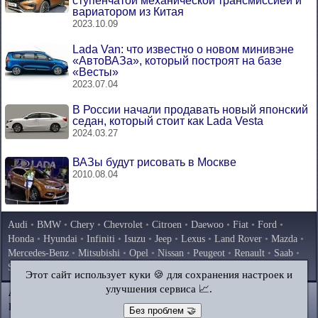
ступенчатой механической трансмиссией и
вариатором из Китая
2023.10.09
Lada Van: что известно о новом минивэне
«АвтоВАЗа», который построят на базе
«Весты»
2023.07.04
В России начали продавать новый японский
седан, который стоит как Lada Vesta
2024.03.27
ВАЗы будут рисовать в Москве
2010.08.04
Audi
•
BMW
•
Chery
•
Chevrolet
•
Citroen
•
Daewoo
•
Fiat
•
Ford
•
Honda
•
Hyundai
•
Infiniti
•
Isuzu
•
Jeep
•
Lexus
•
Land Rover
•
Mazda
•
Mercedes-Benz
•
Mitsubishi
•
Opel
•
Nissan
•
Peugeot
•
Renault
•
Saab
•
Skoda
•
Subaru
•
Suzuki
•
Toyota
•
Volkswagen
•
Volvo
•
AvtoVAZ
Этот сайт использует куки 🍪 для сохранения настроек и
улучшения сервиса 📈.
AutoInstruction.ru
© 2020–2026
|
Полная версия
Карта сайта
|
Статьи
|
Контакты
|
Поиск по сайту
Без проблем 🤝