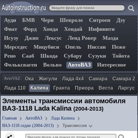
Ауди
БМВ
Чери
Шевроле
Ситроен
Дэу
Фиат
Форд
Хонда
Хендай
Инфинити
Исузу
Джип
Лексус
Ленд Ровер
Мазда
Мерседес
Мицубиси
Опель
Ниссан
Пежо
Рено
Сааб
Шкода
Субару
Сузуки
Тойота
Фольксваген
Вольво
АвтоВАЗ
Интересное
AvtoVAZ:
Ока
Жигули
Лада 4х4
Самара
Самара 2
Лада 110
Калина
Гранта
Приора
Веста
Ларгус
Элементы трансмиссии автомобиля
ВАЗ-1118 Lada Kalina
(2004-2013)
Главная
АвтоВАЗ
Лада Калина
ВАЗ-1118 седан (2004-2013)
Трансмиссия