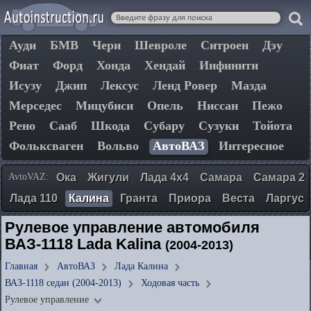
Ауди
БМВ
Чери
Шевроле
Ситроен
Дэу
Фиат
Форд
Хонда
Хендай
Инфинити
Исузу
Джип
Лексус
Ленд Ровер
Мазда
Мерседес
Мицубиси
Опель
Ниссан
Пежо
Рено
Сааб
Шкода
Субару
Сузуки
Тойота
Фольксваген
Вольво
АвтоВАЗ
Интересное
AvtoVAZ:
Ока
Жигули
Лада 4х4
Самара
Самара 2
Лада 110
Калина
Гранта
Приора
Веста
Ларгус
Рулевое управление автомобиля
ВАЗ-1118 Lada Kalina
(2004-2013)
Главная
АвтоВАЗ
Лада Калина
ВАЗ-1118 седан (2004-2013)
Ходовая часть
Рулевое управление