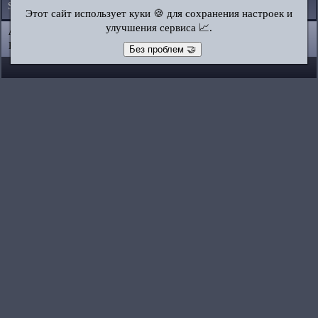
Skoda
•
Subaru
•
Suzuki
•
Toyota
•
Volkswagen
•
Volvo
•
AvtoVAZ
Этот сайт использует куки 🍪 для сохранения настроек и
улучшения сервиса 📈.
AutoInstruction.ru
© 2020–2026
|
Полная версия
Карта сайта
|
Статьи
|
Контакты
|
Поиск по сайту
Без проблем 🤝