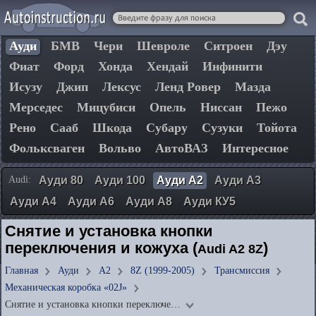
Ауди
БМВ
Чери
Шевроле
Ситроен
Дэу
Фиат
Форд
Хонда
Хендай
Инфинити
Исузу
Джип
Лексус
Ленд Ровер
Мазда
Мерседес
Мицубиси
Опель
Ниссан
Пежо
Рено
Сааб
Шкода
Субару
Сузуки
Тойота
Фольксваген
Вольво
АвтоВАЗ
Интересное
Audi:
Ауди 80
Ауди 100
Ауди А2
Ауди А3
Ауди А4
Ауди А6
Ауди А8
Ауди КУ5
Снятие и установка кнопки
переключения и кожуха (
)
Audi A2 8Z
Главная
Ауди
А2
8Z (1999-2005)
Трансмиссия
Механическая коробка «02J»
Снятие и установка кнопки переключе…