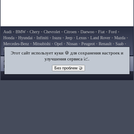
Audi
•
BMW
•
Chery
•
Chevrolet
•
Citroen
•
Daewoo
•
Fiat
•
Ford
•
Honda
•
Hyundai
•
Infiniti
•
Isuzu
•
Jeep
•
Lexus
•
Land Rover
•
Mazda
•
Mercedes-Benz
•
Mitsubishi
•
Opel
•
Nissan
•
Peugeot
•
Renault
•
Saab
•
Skoda
•
Subaru
•
Suzuki
•
Toyota
•
Volkswagen
•
Volvo
•
AvtoVAZ
Этот сайт использует куки 🍪 для сохранения настроек и
улучшения сервиса 📈.
AutoInstruction.ru
© 2020–2026
|
Полная версия
Карта сайта
|
Статьи
|
Контакты
|
Поиск по сайту
Без проблем 🤝