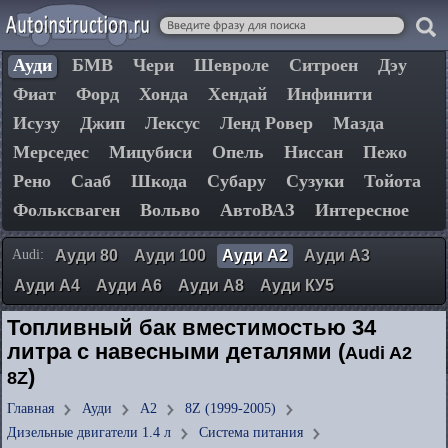
Ауди
БМВ
Чери
Шевроле
Ситроен
Дэу
Фиат
Форд
Хонда
Хендай
Инфинити
Исузу
Джип
Лексус
Ленд Ровер
Мазда
Мерседес
Мицубиси
Опель
Ниссан
Пежо
Рено
Сааб
Шкода
Субару
Сузуки
Тойота
Фольксваген
Вольво
АвтоВАЗ
Интересное
Audi:
Ауди 80
Ауди 100
Ауди А2
Ауди А3
Ауди А4
Ауди А6
Ауди А8
Ауди КУ5
Топливный бак вместимостью 34
литра с навесными деталями (
Audi A2
)
8Z
Главная
Ауди
А2
8Z (1999-2005)
Дизельные двигатели 1.4 л
Система питания