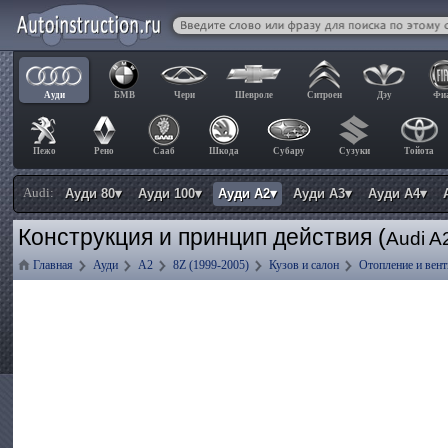
Ауди
БМВ
Чери
Шевроле
Ситроен
Дэу
Фи
Пежо
Рено
Сааб
Шкода
Субару
Сузуки
Тойота
Audi:
Ауди 80▾
Ауди 100▾
Ауди А2▾
Ауди А3▾
Ауди А4▾
Конструкция и принцип действия (
Audi A
Главная
Ауди
А2
8Z (1999-2005)
Кузов и салон
Отопление и вен