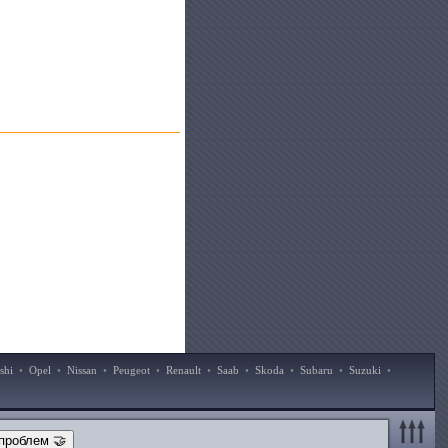
shi
•
Opel
•
Nissan
•
Peugeot
•
Renault
•
Saab
•
Skoda
•
Subaru
•
Suzuki
•
проблем 🤝