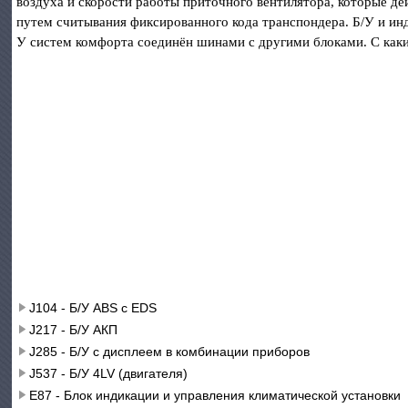
воздуха и скорости работы приточного вентилятора, которые де
путем считывания фиксированного кода транспондера. Б/У и ин
У систем комфорта соединён шинами с другими блоками. С каки
J104 - Б/У ABS с EDS
J217 - Б/У АКП
J285 - Б/У с дисплеем в комбинации приборов
J537 - Б/У 4LV (двигателя)
Е87 - Блок индикации и управления климатической установки