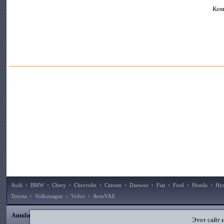
Ком
Audi
•
BMW
•
Chery
•
Chevrolet
•
Citroen
•
Daewoo
•
Fiat
•
Ford
•
Honda
•
Hy
Toyota
•
Volkswagen
•
Volvo
•
AvtoVAZ
|
|
|
|
AutoInstruction.ru
© 2020–2026
Карта сайта
Статьи
Контакты
Поиск по сайту
Этот сайт 