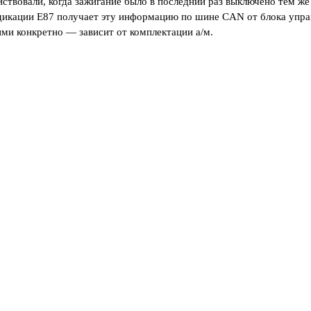
йствовали, когда зажигание было в последний раз выключено тем ж
дикации Е87 получает эту информацию по шине CAN от блока упра
ми конкретно — зависит от комплектации а/м.