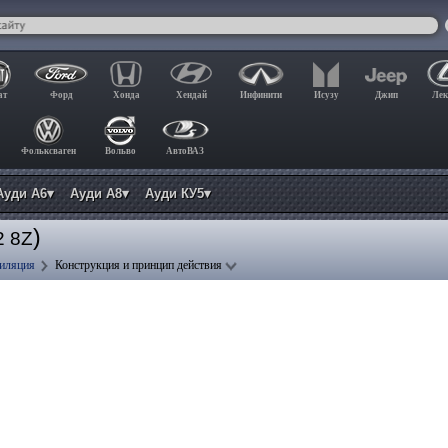
ат
Форд
Хонда
Хендай
Инфинити
Исузу
Джип
Лек
Фольксваген
Вольво
АвтоВАЗ
Ауди А6▾
Ауди А8▾
Ауди КУ5▾
)
2 8Z
тиляция
Конструкция и принцип действия