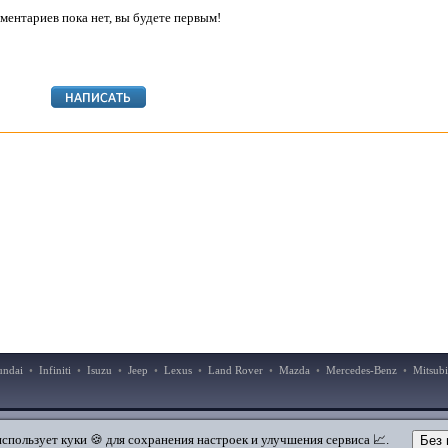
ментариев пока нет, вы будете первым!
undai
•
Infiniti
•
Isuzu
•
Jeep
•
Lexus
•
Land Rover
•
Mazda
•
Mercedes-Benz
•
Mitsubi
|
|
Добавить в закладки
Мобильная версия
использует куки 🍪 для сохранения настроек и улучшения сервиса 📈.
Без 