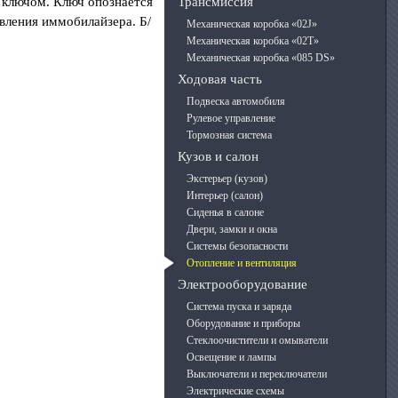
е ключом. Ключ опознается
Трансмиссия
вления иммобилайзера. Б/
Механическая коробка «02J»
Механическая коробка «02T»
Механическая коробка «085 DS»
Ходовая часть
Подвеска автомобиля
Рулевое управление
Тормозная система
Кузов и салон
Экстерьер (кузов)
Интерьер (салон)
Сиденья в салоне
Двери, замки и окна
Системы безопасности
Отопление и вентиляция
Электрооборудование
Система пуска и заряда
Оборудование и приборы
Стеклоочистители и омыватели
Освещение и лампы
Выключатели и переключатели
Электрические схемы