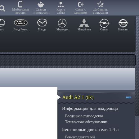
Мобильная
Статьи
Карта
Связь с
Добавить
версия
и новости
сайта
админом
в закладки
сус
Ленд Ровер
Мазда
Мерседес
Мицубиси
Опель
Ниссан
Audi A2 1
(8Z)
Информация для владельца
Введение в руководство
Техническое обслуживание
Бензиновые двигатели 1.4 л
Ремонт двигателей