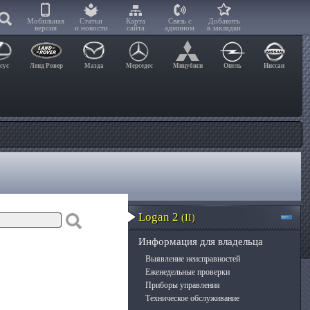
Мобильная
Статьи
Карта
Связь с
Добавить
версия
и новости
сайта
админом
в закладки
сус
Ленд Ровер
Мазда
Мерседес
Мицубиси
Опель
Ниссан
Logan 2
(II)
Информация для владельца
Выявление неисправностей
Еженедельные проверки
Приборы управления
Техническое обслуживание