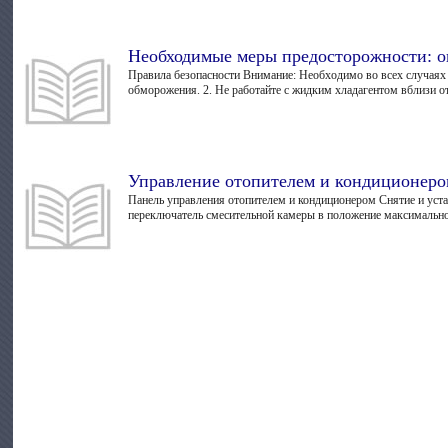
Необходимые меры предосторожности: о
Правила безопасности Внимание: Необходимо во всех случаях
обморожения. 2. Не работайте с жидким хладагентом вблизи о
Управление отопителем и кондиционер
Панель управления отопителем и кондиционером Снятие и уста
переключатель смесительной камеры в положение максимальног