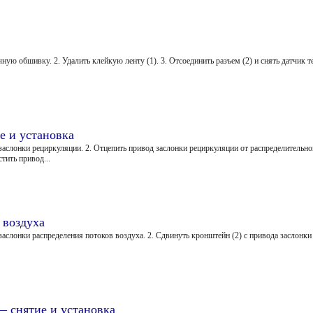
ную обшивку. 2. Удалить клейкую ленту (1). 3. Отсоединить разъем (2) и снять датчик т
е и установка
 заслонки рециркуляции. 2. Отцепить привод заслонки рециркуляции от распределительно
тить привод...
 воздуха
заслонки распределения потоков воздуха. 2. Сдвинуть кронштейн (2) с привода заслонки
— снятие и установка