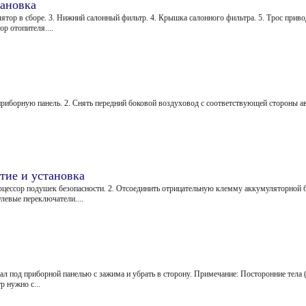
тановка
лятор в сборе. 3. Нижний салонный фильтр. 4. Крышка салонного фильтра. 5. Трос приво
р отопителя....
приборную панель. 2. Снять передний боковой воздуховод с соответствующей стороны а
тие и установка
роцессор подушек безопасности. 2. Отсоединить отрицательную клемму аккумуляторной 
улевые переключатели....
л под приборной панелью с зажима и убрать в сторону. Примечание: Посторонние тела (
 нужно с...