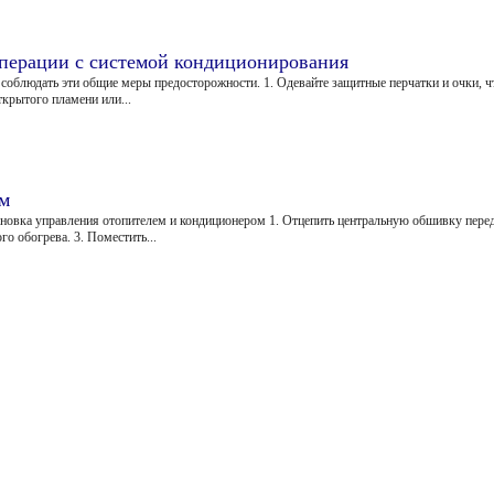
перации с системой кондиционирования
 соблюдать эти общие меры предосторожности. 1. Одевайте защитные перчатки и очки, 
ткрытого пламени или...
ом
новка управления отопителем и кондиционером 1. Отцепить центральную обшивку перед
о обогрева. 3. Поместить...