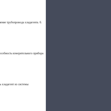
ение трубопровода хладагента. 6.
особность измерительного прибора
ь хладагент из системы