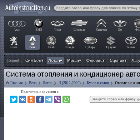
Ауди
БМВ
Чери
Шевроле
Ситроен
Дэу
Фи
Пежо
Рено
Сааб
Шкода
Субару
Сузуки
Тойота
Renault:
Симбол▾
Логан▾
Меган▾
Флюенс▾
Сценик▾
Лаг
Система отопления и кондиционер авто
Главная
Рено
Логан
II (2012-2020)
Кузов и салон
Отопление и ко
Поделитесь с друзьями в: