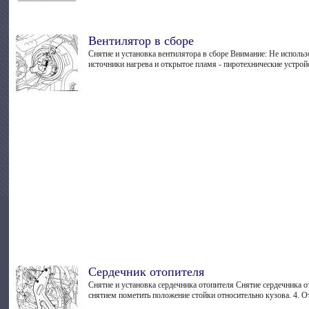
Вентилятор в сборе
Снятие и установка вентилятора в сборе Внимание: Не исполь
источники нагрева и открытое пламя - пиротехнические устройс
Сердечник отопителя
Снятие и установка сердечника отопителя Снятие сердечника о
снятием пометить положение стойки относительно кузова. 4. О