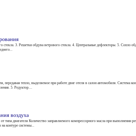
рования
о стекла. 3. Решетки обдува ветрового стекла. 4. Центральные дефлекторы. 5. Сопло обд
днего...
я, передавая тепло, выделяемое при работе двиг отеля в салон автомобиля. Система ко
ения. 5. Редуктор....
ния воздуха
 от типа двигателя Количество заправляемого компрессорного масла при выполнении ре
на контуре системы...