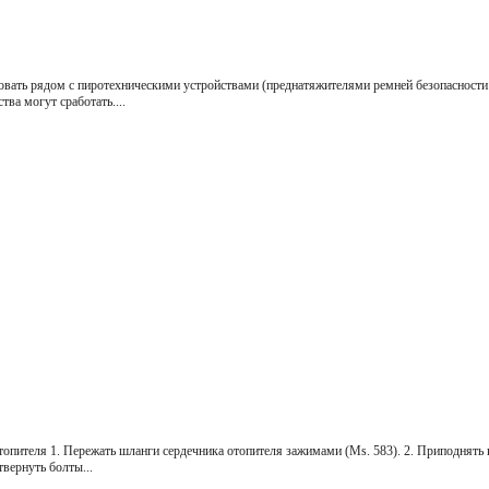
зовать рядом с пиротехническими устройствами (преднатяжителями ремней безопасности
тва могут сработать....
топителя 1. Пережать шланги сердечника отопителя зажимами (Ms. 583). 2. Приподнять 
твернуть болты...