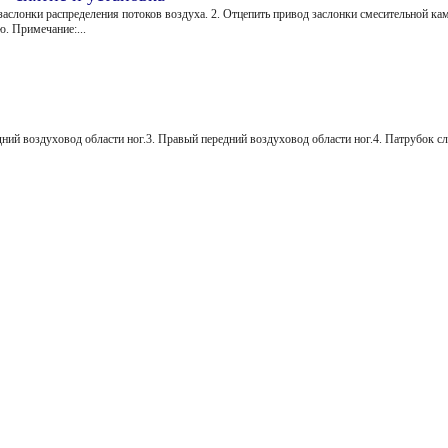
 заслонки распределения потоков воздуха. 2. Отцепить привод заслонки смесительной ка
. Примечание:...
ний воздуховод области ног.3. Правый передний воздуховод области ног.4. Патрубок сл