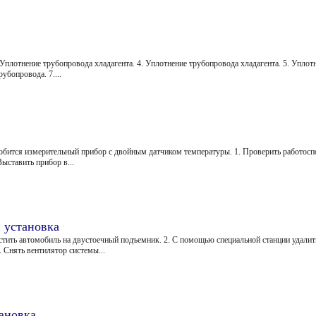
Уплотнение трубопровода хладагента. 4. Уплотнение трубопровода хладагента. 5. Уплотн
бопровода. 7....
бится измерительный прибор с двойным датчиком температуры. 1. Проверить работосп
ыставить прибор в...
 установка
естить автомобиль на двустоечный подъемник. 2. С помощью специальной станции удалит
. Снять вентилятор системы...
ановка