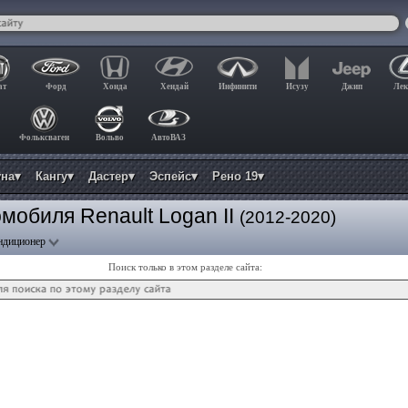
ат
Форд
Хонда
Хендай
Инфинити
Исузу
Джип
Лек
Фольксваген
Вольво
АвтоВАЗ
уна▾
Кангу▾
Дастер▾
Эспейс▾
Рено 19▾
мобиля Renault Logan II
(2012-2020)
ндиционер
Поиск только в этом разделе сайта: