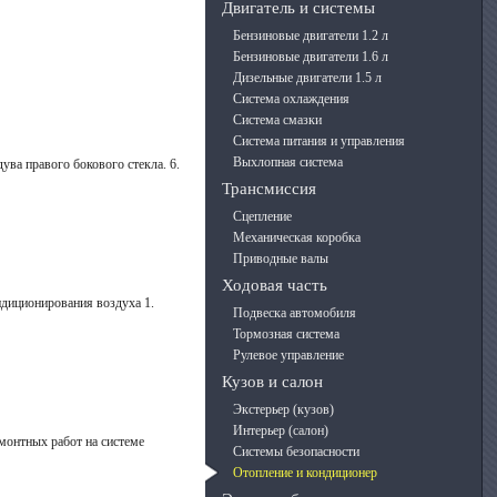
Двигатель и системы
Бензиновые двигатели 1.2 л
Бензиновые двигатели 1.6 л
Дизельные двигатели 1.5 л
Система охлаждения
Система смазки
Система питания и управления
Выхлопная система
ува правого бокового стекла. 6.
Трансмиссия
Сцепление
Механическая коробка
Приводные валы
Ходовая часть
ндиционирования воздуха 1.
Подвеска автомобиля
Тормозная система
Рулевое управление
Кузов и салон
Экстерьер (кузов)
Интерьер (салон)
монтных работ на системе
Системы безопасности
Отопление и кондиционер