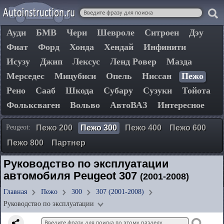
Ауди
БМВ
Чери
Шевроле
Ситроен
Дэу
Фиат
Форд
Хонда
Хендай
Инфинити
Исузу
Джип
Лексус
Ленд Ровер
Мазда
Мерседес
Мицубиси
Опель
Ниссан
Пежо
Рено
Сааб
Шкода
Субару
Сузуки
Тойота
Фольксваген
Вольво
АвтоВАЗ
Интересное
Peugeot:
Пежо 200
Пежо 300
Пежо 400
Пежо 600
Пежо 800
Партнер
Руководство по эксплуатации
автомобиля Peugeot 307
(2001-2008)
Главная
Пежо
300
307 (2001-2008)
Руководство по эксплуатации