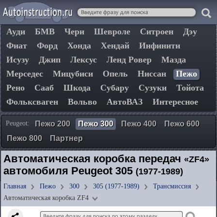
Ауди
БМВ
Чери
Шевроле
Ситроен
Дэу
Фиат
Форд
Хонда
Хендай
Инфинити
Исузу
Джип
Лексус
Ленд Ровер
Мазда
Мерседес
Мицубиси
Опель
Ниссан
Пежо
Рено
Сааб
Шкода
Субару
Сузуки
Тойота
Фольксваген
Вольво
АвтоВАЗ
Интересное
Peugeot:
Пежо 200
Пежо 300
Пежо 400
Пежо 600
Пежо 800
Партнер
Автоматическая коробка передач
«ZF4»
автомобиля Peugeot 305
(1977-1989)
Главная
Пежо
300
305 (1977-1989)
Трансмиссия
Автоматическая коробка ZF4