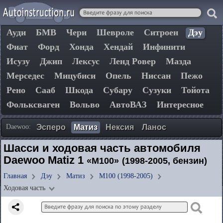
Ауди
БМВ
Чери
Шевроле
Ситроен
Дэу
Фиат
Форд
Хонда
Хендай
Инфинити
Исузу
Джип
Лексус
Ленд Ровер
Мазда
Мерседес
Мицубиси
Опель
Ниссан
Пежо
Рено
Сааб
Шкода
Субару
Сузуки
Тойота
Фольксваген
Вольво
АвтоВАЗ
Интересное
Daewoo:
Эсперо
Матиз
Нексия
Ланос
Шасси и ходовая часть автомобиля
Daewoo Matiz 1
«M100»
(1998-2005, бензин)
Главная
Дэу
Матиз
M100 (1998-2005)
Ходовая часть