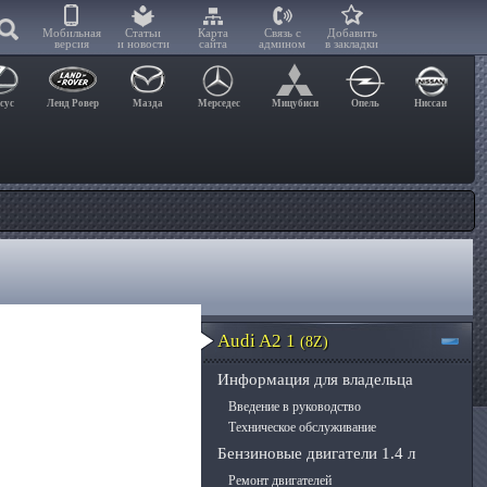
Мобильная
Статьи
Карта
Связь с
Добавить
версия
и новости
сайта
админом
в закладки
сус
Ленд Ровер
Мазда
Мерседес
Мицубиси
Опель
Ниссан
Audi A2 1
(8Z)
Информация для владельца
Введение в руководство
Техническое обслуживание
Бензиновые двигатели 1.4 л
Ремонт двигателей