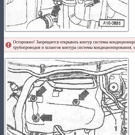
Осторожно! Запрещается открывать контур системы кондициониро
трубопроводов и шлангов контура системы кондиционирования, н