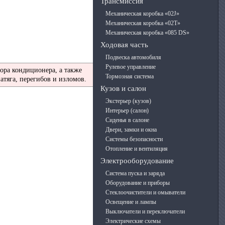
Трансмиссия
Механическая коробка «02J»
Механическая коробка «02T»
Механическая коробка «085 DS»
Ходовая часть
Подвеска автомобиля
Рулевое управление
ора кондиционера, а также
Тормозная система
тяга, перегибов и изломов.
Кузов и салон
Экстерьер (кузов)
Интерьер (салон)
Сиденья в салоне
Двери, замки и окна
Системы безопасности
Отопление и вентиляция
Электрооборудование
Система пуска и заряда
Оборудование и приборы
Стеклоочистители и омыватели
Освещение и лампы
Выключатели и переключатели
Электрические схемы