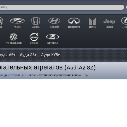
ат
Форд
Хонда
Хендай
Инфинити
Исузу
Джип
Лек
Фольксваген
Вольво
АвтоВАЗ
Ауди А6▾
Ауди А8▾
Ауди КУ5▾
гательных агрегатов (
)
Audi A2 8Z
нт двигателей
Снятие и установка кронштейна вспом…