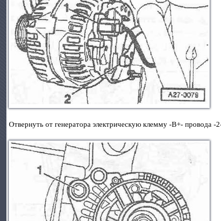
Отвернуть от генератора электрическую клемму -В+- провода -2