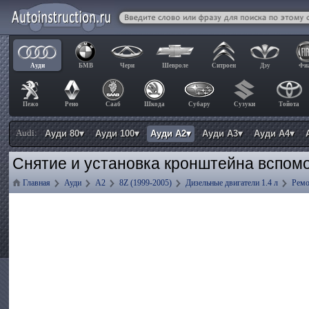
Ауди
БМВ
Чери
Шевроле
Ситроен
Дэу
Фи
Пежо
Рено
Сааб
Шкода
Субару
Сузуки
Тойота
Audi:
Ауди 80▾
Ауди 100▾
Ауди А2▾
Ауди А3▾
Ауди А4▾
Снятие и установка кронштейна вспомо
Главная
Ауди
А2
8Z (1999-2005)
Дизельные двигатели 1.4 л
Ремо