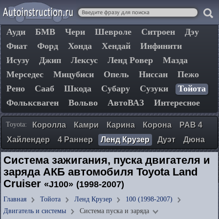
Ауди
БМВ
Чери
Шевроле
Ситроен
Дэу
Фиат
Форд
Хонда
Хендай
Инфинити
Исузу
Джип
Лексус
Ленд Ровер
Мазда
Мерседес
Мицубиси
Опель
Ниссан
Пежо
Рено
Сааб
Шкода
Субару
Сузуки
Тойота
Фольксваген
Вольво
АвтоВАЗ
Интересное
Toyota:
Королла
Камри
Карина
Корона
РАВ 4
Хайлендер
4 Раннер
Ленд Крузер
Дуэт
Дюна
Система зажигания, пуска двигателя и
заряда АКБ автомобиля Toyota Land
Cruiser
«J100»
(1998-2007)
Главная
Тойота
Ленд Крузер
100 (1998-2007)
Двигатель и системы
Система пуска и заряда