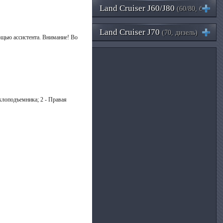
Land Cruiser J60/J80
(60/80, бензин)
Land Cruiser J70
(70, дизель)
ощью ассистента. Внимание! Во
еклоподъемника; 2 - Правая