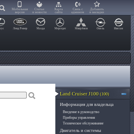
Мобильная
Статьи
Карта
Связь с
Добавить
версия
и новости
сайта
админом
в закладки
сус
Ленд Ровер
Мазда
Мерседес
Мицубиси
Опель
Ниссан
Land Cruiser J100
(100)
Информация для владельца
Введение в руководство
Приборы управления
Техническое обслуживание
Двигатель и системы