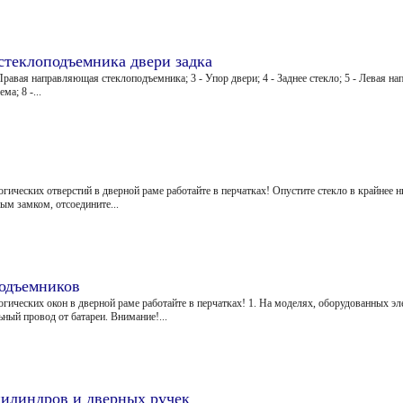
 стеклоподъемника двери задка
Правая направляющая стеклоподъемника; 3 - Упор двери; 4 - Заднее стекло; 5 - Левая н
а; 8 -...
гических отверстий в дверной раме работайте в перчатках! Опустите стекло в крайнее 
м замком, отсоедините...
подъемников
огических окон в дверной раме работайте в перчатках! 1. На моделях, оборудованных 
ный провод от батареи. Внимание!...
цилиндров и дверных ручек