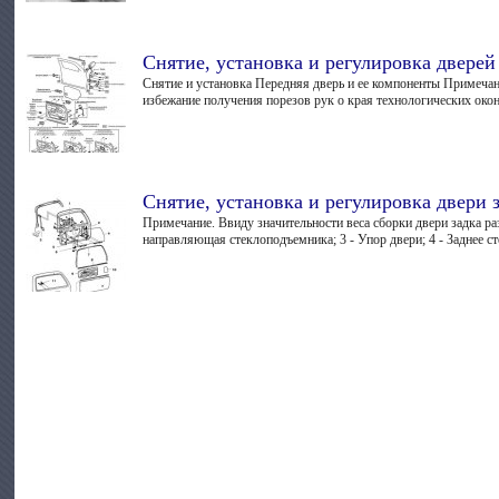
Снятие, установка и регулировка дверей
Снятие и установка Передняя дверь и ее компоненты Примечан
избежание получения порезов рук о края технологических окон 
Снятие, установка и регулировка двери 
Примечание. Ввиду значительности веса сборки двери задка ра
направляющая стеклоподъемника; 3 - Упор двери; 4 - Заднее сте