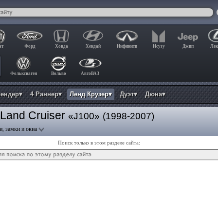
ат
Форд
Хонда
Хендай
Инфинити
Исузу
Джип
Лек
Фольксваген
Вольво
АвтоВАЗ
лендер▾
4 Раннер▾
Ленд Крузер▾
Дуэт▾
Дюна▾
 Land Cruiser
«J100»
(1998-2007)
и, замки и окна
Поиск только в этом разделе сайта: