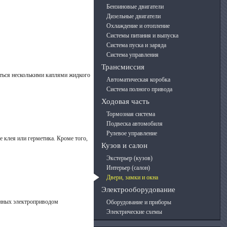
Бензиновые двигатели
Дизельные двигатели
Охлаждение и отопление
Системы питания и выпуска
Система пуска и заряда
Система управления
Трансмиссия
аться несколькими каплями жидкого
Автоматическая коробка
Система полного привода
Ходовая часть
Тормозная система
Подвеска автомобиля
Рулевое управление
 клея или герметика. Кроме того,
Кузов и салон
Экстерьер (кузов)
Интерьер (салон)
Двери, замки и окна
Электрооборудование
ванных электроприводом
Оборудование и приборы
Электрические схемы