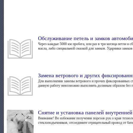
Обслуживание петель и замков автомоб
Через каждые 5000 км пробега, или раз в три месяца петли и
масла, либо специальной смазкой для замков. Ударники замков 
Замена ветрового и других фиксированн
Для выполнения замены ветрового и прочих фиксированных сте
данную работу невозможно выполнить должным образом без п
Снятие и установка панелей внутренней
Внимание! Во избежание получения порезов рук о края технол
стеклоподъемников, отсоедините отрицательный провод от бата