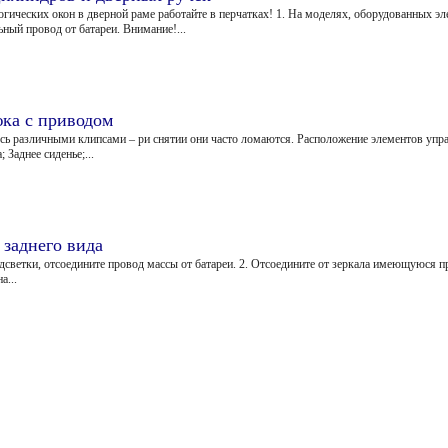
огических окон в дверной раме работайте в перчатках! 1. На моделях, оборудованных 
ный провод от батареи. Внимание!...
юка с приводом
сь различными клипсами – ри снятии они часто ломаются. Расположение элементов упр
Заднее сиденье;...
 заднего вида
дсветки, отсоедините провод массы от батареи. 2. Отсоедините от зеркала имеющуюся п
а...