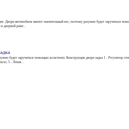
ие. Двери автомобиля имеют значительный вес, поэтому разумно будет заручиться пом
в дверной раме...
задка
зумно будет заручиться помощью ассистента. Конструкция двери задка 1 - Регулятор ст
кло; 5 - Левая...