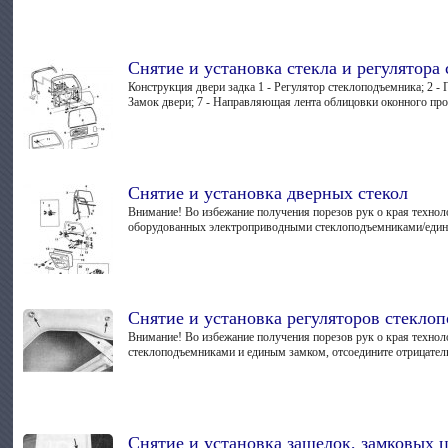
Снятие и установка стекла и регулятора
Конструкция двери задка 1 - Регулятор стеклоподъемника; 2 - 
Замок двери; 7 - Направляющая лента облицовки оконного проем
Снятие и установка дверных стекол
Внимание! Во избежание получения порезов рук о края техноло
оборудованных электроприводными стеклоподъемниками/едины
Снятие и установка регуляторов стекло
Внимание! Во избежание получения порезов рук о края технол
стеклоподъемниками и единым замком, отсоедините отрицатель
Снятие и установка защелок, замковых 