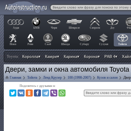
Ауди
БМВ
Чери
Шевроле
Ситроен
Дэу
Фи
Пежо
Рено
Сааб
Шкода
Субару
Сузуки
Тойота
Toyota:
Королла▾
Камри▾
Карина▾
Корона▾
РАВ 4▾
Хай
Двери, замки и окна автомобиля Toyota
Главная
Тойота
Ленд Крузер
100 (1998-2007)
Кузов и салон
Двер
Поделитесь с друзьями в: