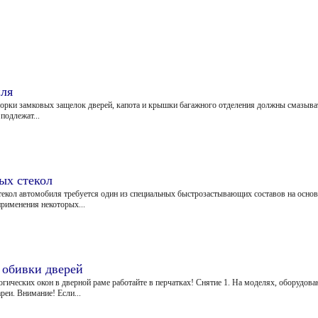
иля
 сборки замковых защелок дверей, капота и крышки багажного отделения должны смазыв
подлежат...
ых стекол
кол автомобиля требуется один из специальных быстрозастывающих составов на основе
рименения некоторых...
 обивки дверей
огических окон в дверной раме работайте в перчатках! Снятие 1. На моделях, оборудо
реи. Внимание! Если...