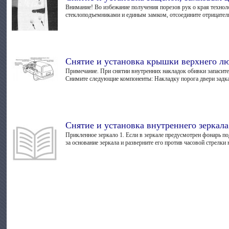
Внимание! Во избежание получения порезов рук о края технол
стеклоподъемниками и единым замком, отсоедините отрицатель
Снятие и установка крышки верхнего л
Примечание. При снятии внутренних накладок обивки запасите
Снимите следующие компоненты: Накладку порога двери задка; 
Снятие и установка внутреннего зеркала
Прикленное зеркало 1. Если в зеркале предусмотрен фонарь по
за основание зеркала и разверните его против часовой стрелки н