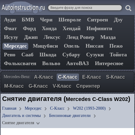
Ауди
БМВ
Чери
Шевроле
Ситроен
Дэу
Фиат
Форд
Хонда
Хендай
Инфинити
Исузу
Джип
Лексус
Ленд Ровер
Мазда
Мерседес
Мицубиси
Опель
Ниссан
Пежо
Рено
Сааб
Шкода
Субару
Сузуки
Тойота
Фольксваген
Вольво
АвтоВАЗ
Интересное
Mercedes-Benz:
A-Класс
C-Класс
E-Класс
S-Класс
М-Класс
G-Класс
V-Класс
Спринтер
Снятие двигателя (
)
Mercedes C-Class W202
Главная
Мерседес
C-Класс
W202 (1993-2000)
Двигатель и системы
Бензиновые двигатели
Снятие двигателя