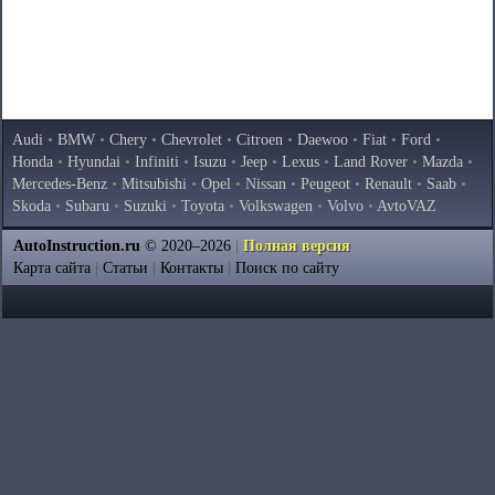
Audi
•
BMW
•
Chery
•
Chevrolet
•
Citroen
•
Daewoo
•
Fiat
•
Ford
•
Honda
•
Hyundai
•
Infiniti
•
Isuzu
•
Jeep
•
Lexus
•
Land Rover
•
Mazda
•
Mercedes-Benz
•
Mitsubishi
•
Opel
•
Nissan
•
Peugeot
•
Renault
•
Saab
•
Skoda
•
Subaru
•
Suzuki
•
Toyota
•
Volkswagen
•
Volvo
•
AvtoVAZ
AutoInstruction.ru
© 2020–2026
|
Полная версия
Карта сайта
|
Статьи
|
Контакты
|
Поиск по сайту