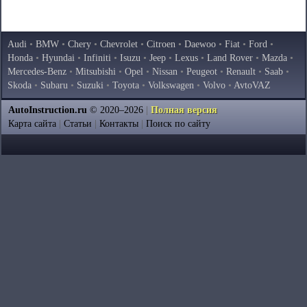
Audi
•
BMW
•
Chery
•
Chevrolet
•
Citroen
•
Daewoo
•
Fiat
•
Ford
•
Honda
•
Hyundai
•
Infiniti
•
Isuzu
•
Jeep
•
Lexus
•
Land Rover
•
Mazda
•
Mercedes-Benz
•
Mitsubishi
•
Opel
•
Nissan
•
Peugeot
•
Renault
•
Saab
•
Skoda
•
Subaru
•
Suzuki
•
Toyota
•
Volkswagen
•
Volvo
•
AvtoVAZ
AutoInstruction.ru
© 2020–2026
|
Полная версия
Карта сайта
|
Статьи
|
Контакты
|
Поиск по сайту