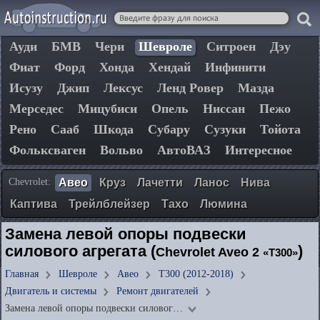
Ауди
БМВ
Чери
Шевроле
Ситроен
Дэу
Фиат
Форд
Хонда
Хендай
Инфинити
Исузу
Джип
Лексус
Ленд Ровер
Мазда
Мерседес
Мицубиси
Опель
Ниссан
Пежо
Рено
Сааб
Шкода
Субару
Сузуки
Тойота
Фольксваген
Вольво
АвтоВАЗ
Интересное
Chevrolet:
Авео
Круз
Лачетти
Ланос
Нива
Каптива
Трейлблейзер
Тахо
Люмина
Замена левой опоры подвески
силового агрегата (
)
Chevrolet Aveo 2
«T300»
Главная
Шевроле
Авео
T300 (2012-2018)
Двигатель и системы
Ремонт двигателей
Замена левой опоры подвески силовог…