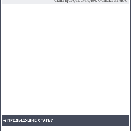
Статья проверена экспертом:
Станислав Зиновьев
◀ ПРЕДЫДУЩИЕ СТАТЬИ