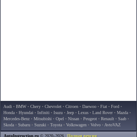
Audi
•
BMW
•
Chery
•
Chevrolet
•
Citroen
•
Daewoo
•
Fiat
•
Ford
•
Honda
•
Hyundai
•
Infiniti
•
Isuzu
•
Jeep
•
Lexus
•
Land Rover
•
Mazda
•
Mercedes-Benz
•
Mitsubishi
•
Opel
•
Nissan
•
Peugeot
•
Renault
•
Saab
•
Skoda
•
Subaru
•
Suzuki
•
Toyota
•
Volkswagen
•
Volvo
•
AvtoVAZ
AutoInstruction.ru
© 2020–2026
|
Полная версия