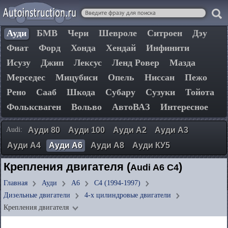
Ауди
БМВ
Чери
Шевроле
Ситроен
Дэу
Фиат
Форд
Хонда
Хендай
Инфинити
Исузу
Джип
Лексус
Ленд Ровер
Мазда
Мерседес
Мицубиси
Опель
Ниссан
Пежо
Рено
Сааб
Шкода
Субару
Сузуки
Тойота
Фольксваген
Вольво
АвтоВАЗ
Интересное
Audi:
Ауди 80
Ауди 100
Ауди А2
Ауди А3
Ауди А4
Ауди А6
Ауди А8
Ауди КУ5
Крепления двигателя (
)
Audi A6 C4
Главная
Ауди
А6
C4 (1994-1997)
Дизельные двигатели
4-х цилиндровые двигатели
Крепления двигателя