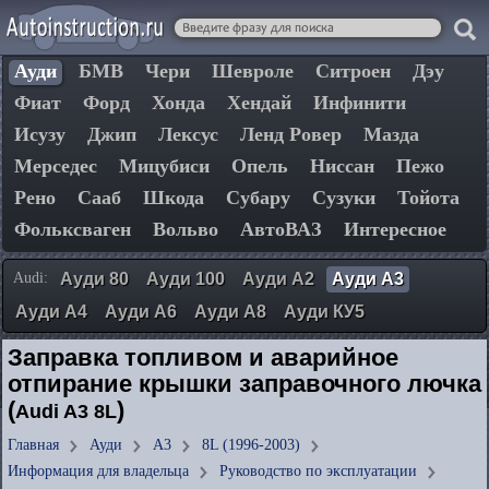
Ауди
БМВ
Чери
Шевроле
Ситроен
Дэу
Фиат
Форд
Хонда
Хендай
Инфинити
Исузу
Джип
Лексус
Ленд Ровер
Мазда
Мерседес
Мицубиси
Опель
Ниссан
Пежо
Рено
Сааб
Шкода
Субару
Сузуки
Тойота
Фольксваген
Вольво
АвтоВАЗ
Интересное
Audi:
Ауди 80
Ауди 100
Ауди А2
Ауди А3
Ауди А4
Ауди А6
Ауди А8
Ауди КУ5
Заправка топливом и аварийное
отпирание крышки заправочного лючка
(
)
Audi A3 8L
Главная
Ауди
А3
8L (1996-2003)
Информация для владельца
Руководство по эксплуатации