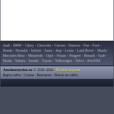
Audi
•
BMW
•
Chery
•
Chevrolet
•
Citroen
•
Daewoo
•
Fiat
•
Ford
•
Honda
•
Hyundai
•
Infiniti
•
Isuzu
•
Jeep
•
Lexus
•
Land Rover
•
Mazda
•
Mercedes-Benz
•
Mitsubishi
•
Opel
•
Nissan
•
Peugeot
•
Renault
•
Saab
•
Skoda
•
Subaru
•
Suzuki
•
Toyota
•
Volkswagen
•
Volvo
•
AvtoVAZ
AutoInstruction.ru
© 2020–2026
|
Полная версия
Карта сайта
|
Статьи
|
Контакты
|
Поиск по сайту