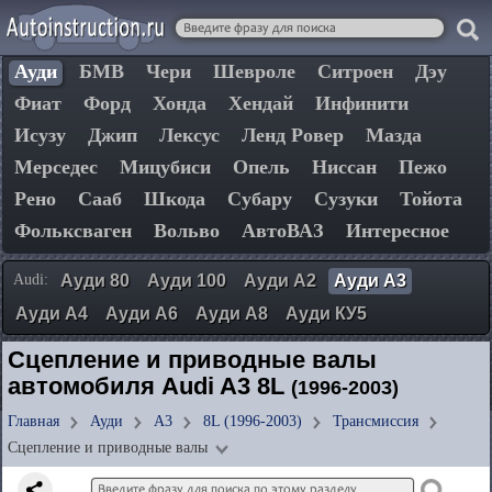
Ауди
БМВ
Чери
Шевроле
Ситроен
Дэу
Фиат
Форд
Хонда
Хендай
Инфинити
Исузу
Джип
Лексус
Ленд Ровер
Мазда
Мерседес
Мицубиси
Опель
Ниссан
Пежо
Рено
Сааб
Шкода
Субару
Сузуки
Тойота
Фольксваген
Вольво
АвтоВАЗ
Интересное
Audi:
Ауди 80
Ауди 100
Ауди А2
Ауди А3
Ауди А4
Ауди А6
Ауди А8
Ауди КУ5
Сцепление и приводные валы
автомобиля Audi A3 8L
(1996-2003)
Главная
Ауди
А3
8L (1996-2003)
Трансмиссия
Сцепление и приводные валы